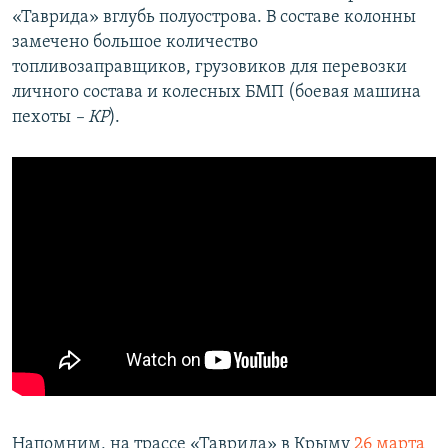
«Таврида» вглубь полуострова. В составе колонны
замечено большое количество
топливозаправщиков, грузовиков для перевозки
личного состава и колесных БМП (боевая машина
пехоты
– КР
).
Напомним, на трассе «Таврида» в Крыму
26 марта