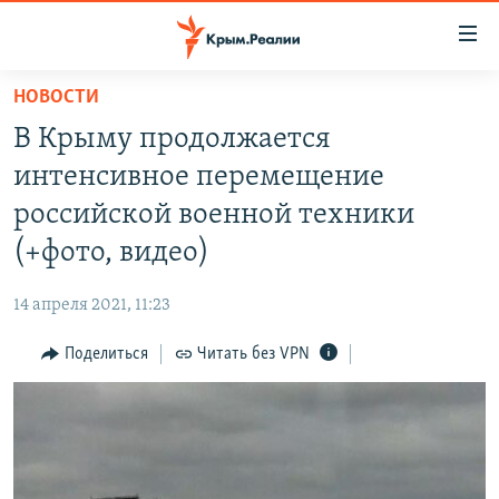
Доступность
ссылки
Вернуться
НОВОСТИ
к
НОВОСТИ
В Крыму продолжается
основному
СПЕЦПРОЕКТЫ
содержанию
интенсивное перемещение
ВОДА
Вернутся
ГРУЗ 200
российской военной техники
к
ИСТОРИЯ
КАРТА ВОЕННЫХ ОБЪЕКТОВ КРЫМА
(+фото, видео)
главной
ЕЩЕ
11 ЛЕТ ОККУПАЦИИ КРЫМА. 11 ИСТОРИЙ СОПРОТИВЛЕНИЯ
навигации
14 апреля 2021, 11:23
Вернутся
РАДІО СВОБОДА
ИНТЕРАКТИВ
к
Поделиться
Читать без VPN
КАК ОБОЙТИ БЛОКИРОВКУ
ИНФОГРАФИКА
поиску
ТЕЛЕПРОЕКТ КРЫМ.РЕАЛИИ
Українською
СОВЕТЫ ПРАВОЗАЩИТНИКОВ
Qırımtatar
ПРОПАВШИЕ БЕЗ ВЕСТИ