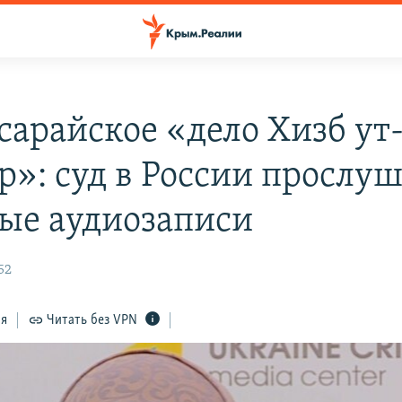
сарайское «дело Хизб ут
р»: суд в России прослу
ые аудиозаписи
52
ся
Читать без VPN