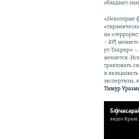
обладают зна
«Некоторые ф
«тиранически
на «террорис
– КР
) меняет
ут-Тахрир»
–
меняется. Ис
трактовать с
и вкладывать 
экспертизы, 
Тимур Уразм
видео
Крым.