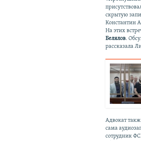
присутствовал
скрытую запи
Константин А
На этих встр
Белялов
. Обс
рассказала Ли
Адвокат такж
сама аудиозап
сотрудник ФС