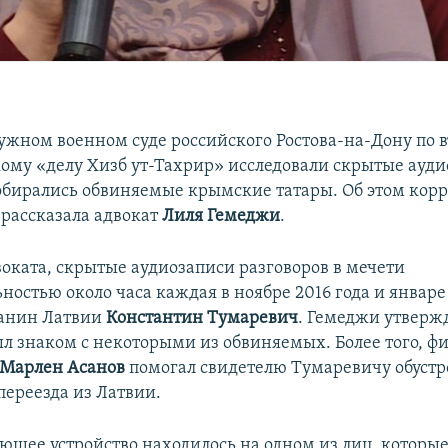
жном военном суде российского Ростова-на-Дону по 
ому «делу Хизб ут-Тахрир» исследовали скрытые ауди
собирались обвиняемые крымские татары. Об этом кор
рассказала адвокат
Лиля Гемеджи
.
воката, скрытые аудиозаписи разговоров в мечети
остью около часа каждая в ноябре 2016 года и январе 
данин Латвии
Константин Тумаревич
. Гемеджи утвержд
л знаком с некоторыми из обвиняемых. Более того, ф
Марлен Асанов
помогал свидетелю Тумаревичу обустр
переезда из Латвии.
щее устройство находилось на одном из лиц, которы