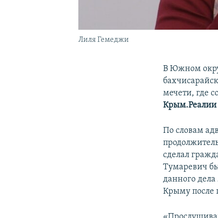
Лиля Гемеджи
В Южном окру
бахчисарайск
мечети, где 
Крым.Реалии
По словам ад
продолжительн
сделал граж
Тумаревич бы
данного дела
Крыму после 
«Прослушиваю