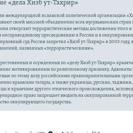
е «дела Хизб ут-Тахрир»
ли международной исламской политической организации «Хи
ывают своей миссией объединение всех мусульманских стран 
 они отвергают террористические методы достижения этого и г
я несправедливому преследованию в России и в оккупированн
Верховный суд России запретил «Хизб ут-Тахрир» в 2003 году,
динений, названных «террористическими».
рестованных и осужденных по «делу Хизб ут-Тахрир» крымч
вание мотивированным по религиозному признаку. Адвокаты 
уемые по этому делу российскими правоохранительными орга
енно крымские татары, а также украинцы, русские, таджики,
цы и крымчане другого этнического происхождения, испов
ународное право запрещает вводить на оккупированной тер
ство оккупирующего государства.