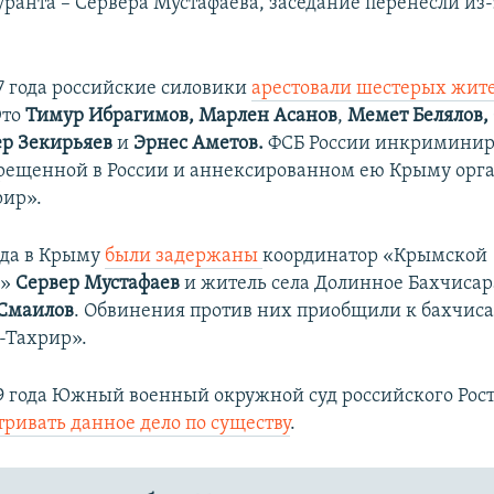
уранта – Сервера Мустафаева, заседание перенесли из-
17 года российские силовики
арестовали шестерых жит
то
Тимур Ибрагимов, Марлен Асанов
,
Мемет Белялов,
ер Зекирьяев
и
Эрнес Аметов.
ФСБ России инкриминир
прещенной в России и аннексированном ею Крыму орг
рир».
года в Крыму
были задержаны
координатор «Крымской
и»
Сервер Мустафаев
и житель села Долинное Бахчисар
Смаилов
. Обвинения против них приобщили к бахчис
т-Тахрир».
19 года Южный военный окружной суд российского Рос
тривать данное дело по существу
.