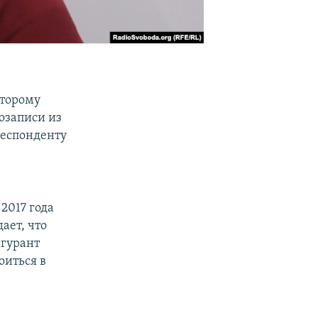
второму
озаписи из
респонденту
2017 года
ает, что
игурант
оиться в
е