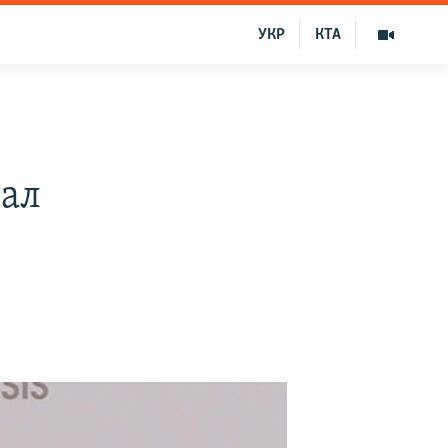
УКР
КТА
-
шал