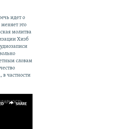
ечь идет о
 меняет это
нская молитва
низации Хизб
 аудиозаписи
вольно
ретным словам
ачество
 в частности
ED
SHARE