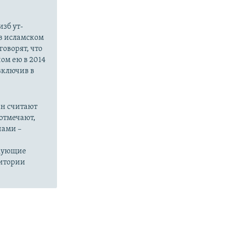
зб ут-
в исламском
оворят, что
ом ею в 2014
 включив в
ан считают
отмечают,
нами –
едующие
ритории