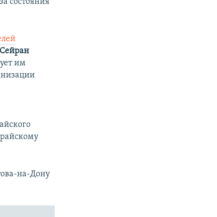
за состояния
px
width
елей
 Сейран
ует им
анизации
айского
арайскому
това-на-Дону