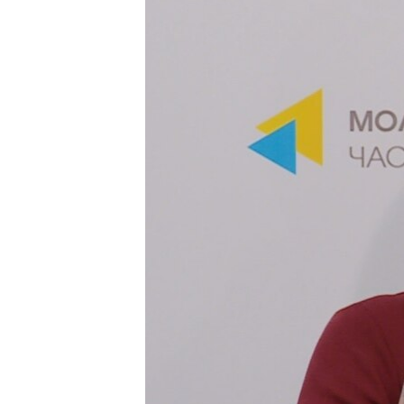
ПОБЕДИТЕЛЕЙ НЕ СУДЯТ?
КРЫМ.НЕПОКОРЕННЫЙ
ELIFBE
УКРАИНСКАЯ ПРОБЛЕМА КРЫМА