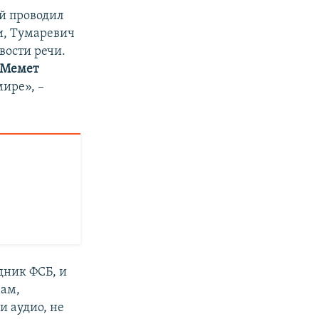
ый проводил
и, Тумаревич
вости речи.
Мемет
ире», –
дник ФСБ, и
вам,
и аудио, не