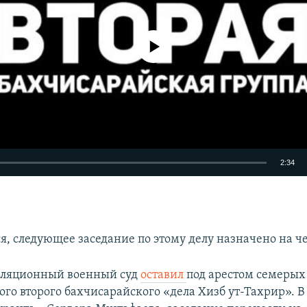
No media source currently available
2:34
EMBED
я, следующее заседание по этому делу назначено на че
лляционный военный суд
оставил
под арестом семерых
ого второго бахчисарайского «дела Хизб ут-Тахрир». 