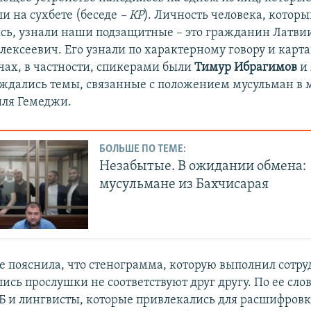
и на сухбете (беседе
– КР
). Личность человека, котор
сь, узнали наши подзащитные – это гражданин Латви
лексеевич. Его узнали по характерному говору и карта
ечах, в частности, спикерами были
Тимур Ибрагимов
и
уждались темы, связанные с положением мусульман в м
ля Гемеджи. ​
БОЛЬШЕ ПО ТЕМЕ:
Незабытые. В ожидании обмена:
мусульмане из Бахчисарая
е пояснила, что стенограмма, которую выполнил сотру
ись прослушки не соответствуют друг другу. По ее сло
Б и лингвисты, которые привлекались для расшифровк