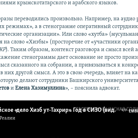
ниями крымскотатарского и арабского языков.
разы переводились произвольно. Например, на аудио р
х режимах», а в стенограмме оперативный сотрудник
тические организации». Или слово «хутба» (мусульма
ся на слово «Хизбы» (просторечие от «участники орга
 КР
). Таким образом, контекст разговора и смысл всей
кажение стенограммы дает основание не просто произ
мысл сказанного на собрании, а привязываться к конк
в них другой смысл. А это в свою очередь, влияет на к
которую делают сотрудники Башкирского университета,
етов
и
Елена Хазимуллина
», – пояснила адвокат.
Бахчисарайское «дело Хизб ут-Тахрир». Год в СИЗО (видео)
EMB
Реалии