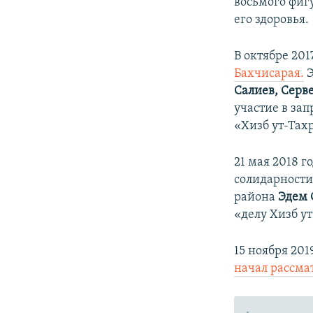
восьмого фиг
его здоровья.
В октябре 20
Бахчисарая.
Э
Салиев, Серв
участие в за
«Хизб ут-Тах
​21 мая 2018 
солидарност
района
Эдем 
«делу Хизб у
15 ноября 20
начал рассма