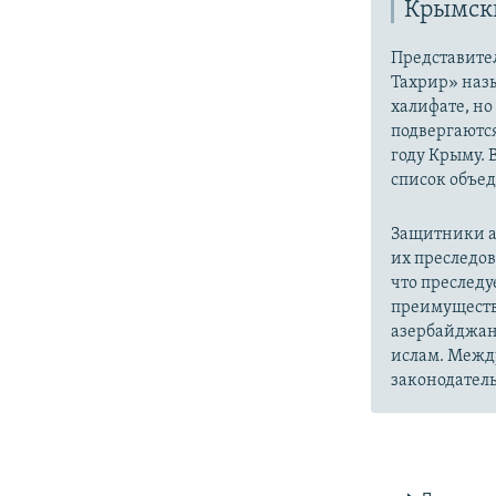
Крымски
Представите
Тахрир» наз
халифате, но
подвергаютс
году Крыму. 
список объе
Защитники а
их преследо
что преслед
преимуществ
азербайджан
ислам. Межд
законодатель