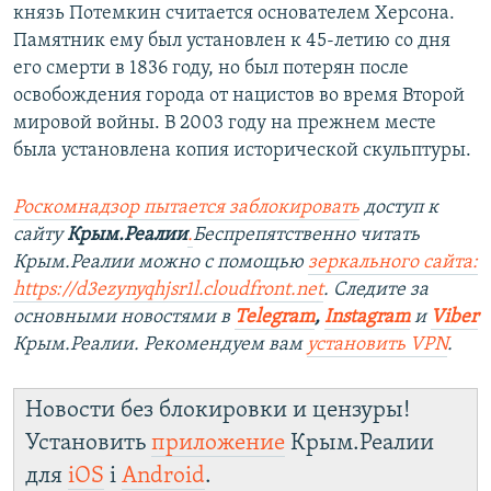
князь Потемкин считается основателем Херсона.
Памятник ему был установлен к 45-летию со дня
его смерти в 1836 году, но был потерян после
освобождения города от нацистов во время Второй
мировой войны. В 2003 году на прежнем месте
была установлена копия исторической скульптуры.
Роскомнадзор пытается заблокировать
доступ к
сайту
Крым.Реалии
.
Беспрепятственно читать
Крым.Реалии можно с помощью
зеркального сайта:
https://d3ezynyqhjsr1l.cloudfront.net
. Следите за
основными новостями в
Telegram
,
Instagram
и
Viber
Крым.Реалии. Рекомендуем вам
установить VPN
.
Новости без блокировки и цензуры!
Установить
приложение
Крым.Реалии
для
iOS
і
Android
.