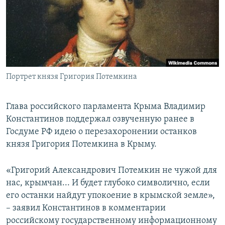
ПРИСОЕДИНЯЙТЕСЬ!
ПОБЕДИТЕЛЕЙ НЕ СУДЯТ?
КРЫМ.НЕПОКОРЕННЫЙ
ELIFBE
УКРАИНСКАЯ ПРОБЛЕМА КРЫМА
Все сайты RFE/RL
Портрет князя Григория Потемкина
Глава российского парламента Крыма Владимир
Константинов поддержал озвученную ранее в
Госдуме РФ идею о перезахоронении останков
князя Григория Потемкина в Крыму.
«Григорий Александрович Потемкин не чужой для
нас, крымчан... И будет глубоко символично, если
его останки найдут упокоение в крымской земле»,
– заявил Константинов в комментарии
российскому государственному информационному