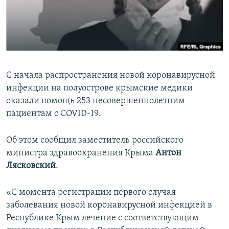
ПРИСОЕДИНЯЙТЕСЬ!
ПОБЕДИТЕЛЕЙ НЕ СУДЯТ?
КРЫМ.НЕПОКОРЕННЫЙ
ELIFBE
УКРАИНСКАЯ ПРОБЛЕМА КРЫМА
С начала распространения новой коронавирусной
Все сайты RFE/RL
инфекции на полуострове крымские медики
оказали помощь 253 несовершеннолетним
пациентам с COVID-19.
Об этом сообщил заместитель российского
министра здравоохранения Крыма
Антон
Лясковский
.
«С момента регистрации первого случая
заболевания новой коронавирусной инфекцией в
Республике Крым лечение с соответствующим