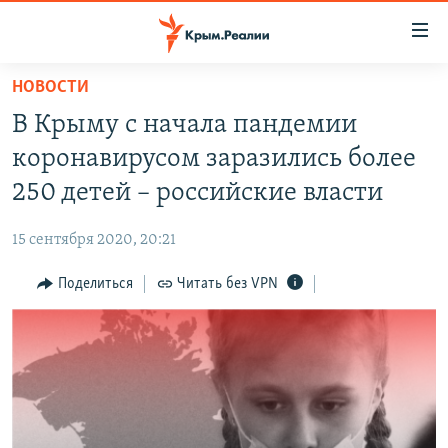
Доступность
ссылки
Вернуться
НОВОСТИ
к
НОВОСТИ
В Крыму с начала пандемии
основному
СПЕЦПРОЕКТЫ
содержанию
коронавирусом заразились более
ВОДА
Вернутся
ГРУЗ 200
250 детей – российские власти
к
ИСТОРИЯ
КАРТА ВОЕННЫХ ОБЪЕКТОВ КРЫМА
главной
15 сентября 2020, 20:21
ЕЩЕ
11 ЛЕТ ОККУПАЦИИ КРЫМА. 11 ИСТОРИЙ СОПРОТИВЛЕНИЯ
навигации
Вернутся
Поделиться
Читать без VPN
РАДІО СВОБОДА
ИНТЕРАКТИВ
к
КАК ОБОЙТИ БЛОКИРОВКУ
ИНФОГРАФИКА
поиску
ТЕЛЕПРОЕКТ КРЫМ.РЕАЛИИ
Українською
СОВЕТЫ ПРАВОЗАЩИТНИКОВ
Qırımtatar
ПРОПАВШИЕ БЕЗ ВЕСТИ