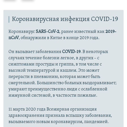
е
е
д
д
ы
Коронавирусная инфекция COVID-19
у
д
ю
Коронавирус
SARS-CoV-2
, ранее известный как
2019-
у
щ
nCoV
, обнаружили в Китае в конце 2019 года.
щ
и
и
й
Он вызывает заболевания
COVID-19
. В некоторых
й
с
случаях течение болезни легкое, в других – с
с
л
симптомами простуды и гриппа, в том числе с
л
а
высокой температурой и кашлем. Это может
а
й
перерасти в пневмонию, которая может быть
й
д
смертельной. Большинство больных выздоравливает;
умирают преимущественно люди с ослабленной
д
иммунной системой, в частности пожилые.
11 марта 2020 года Всемирная организация
здравоохранения признала вспышку заболевания,
вызываемого новым коронавирусом, пандемией.