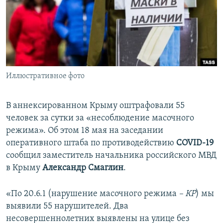
ПРИСОЕДИНЯЙТЕСЬ!
ПОБЕДИТЕЛЕЙ НЕ СУДЯТ?
КРЫМ.НЕПОКОРЕННЫЙ
ELIFBE
УКРАИНСКАЯ ПРОБЛЕМА КРЫМА
Все сайты RFE/RL
Иллюстративное фото
В аннексированном Крыму оштрафовали 55
человек за сутки за «несоблюдение масочного
режима». Об этом 18 мая на заседании
оперативного штаба по противодействию
COVID-19
сообщил заместитель начальника российского МВД
в Крыму
Александр Смаглин
.
«По 20.6.1 (нарушение масочного режима
– КР
) мы
выявили 55 нарушителей. Два
несовершеннолетних выявлены на улице без