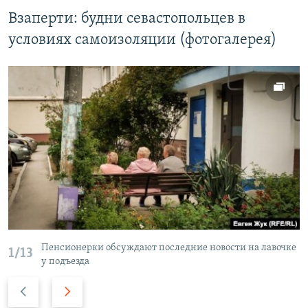
Взаперти: будни севастопольцев в
условиях самоизоляции (фотогалерея)
Пенсионерки обсуждают последние новости на лавочке
1/13
у подъезда
П
С
р
л