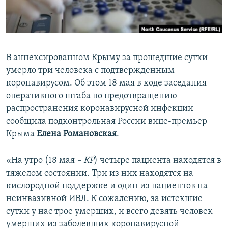
ПРИСОЕДИНЯЙТЕСЬ!
ПОБЕДИТЕЛЕЙ НЕ СУДЯТ?
КРЫМ.НЕПОКОРЕННЫЙ
ELIFBE
В аннексированном Крыму за прошедшие сутки
УКРАИНСКАЯ ПРОБЛЕМА КРЫМА
умерло три человека с подтвержденным
Все сайты RFE/RL
коронавирусом. Об этом 18 мая в ходе заседания
оперативного штаба по предотвращению
распространения коронавирусной инфекции
сообщила подконтрольная России вице-премьер
Крыма
Елена Романовская
.
«На утро (18 мая
– КР
) четыре пациента находятся в
тяжелом состоянии. Три из них находятся на
кислородной поддержке и один из пациентов на
неинвазивной ИВЛ. К сожалению, за истекшие
сутки у нас трое умерших, и всего девять человек
умерших из заболевших коронавирусной