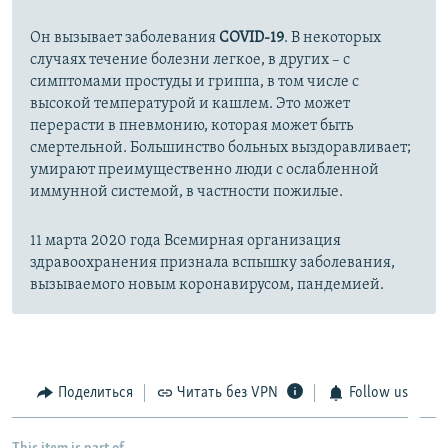
и
й
Он вызывает заболевания
COVID-19
. В некоторых
й
с
случаях течение болезни легкое, в других – с
с
л
симптомами простуды и гриппа, в том числе с
л
а
высокой температурой и кашлем. Это может
а
й
перерасти в пневмонию, которая может быть
й
д
смертельной. Большинство больных выздоравливает;
умирают преимущественно люди с ослабленной
д
иммунной системой, в частности пожилые.
11 марта 2020 года Всемирная организация
здравоохранения признала вспышку заболевания,
вызываемого новым коронавирусом, пандемией.
Поделиться
Читать без VPN
Follow us