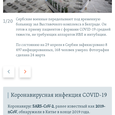
Сербские военные переделывают под временную
1/20
больницу зал Выставочного комплекса в Белграде. Он
готов к приему пациентов с формами COVID-19 средней
тяжести, не требующих аппаратов ИВЛ и интубации.
По состоянию на 29 апреля в Сербии зафикисровано 8
497 инфицированных, 168 человек умерло. Фотография
сделана 24 марта
П
С
р
л
е
е
д
д
ы
Коронавирусная инфекция COVID-19
у
д
ю
Коронавирус
SARS-CoV-2
, ранее известный как
2019-
у
щ
nCoV
, обнаружили в Китае в конце 2019 года.
щ
и