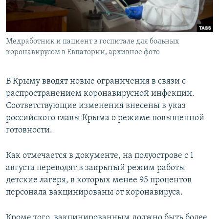
ПРИСОЕДИНЯЙТЕСЬ!
ПОБЕДИТЕЛЕЙ НЕ СУДЯТ?
КРЫМ.НЕПОКОРЕННЫЙ
Медработник и пациент в госпитале для больных
ELIFBE
коронавирусом в Евпатории, архивное фото
УКРАИНСКАЯ ПРОБЛЕМА КРЫМА
Все сайты RFE/RL
В Крыму вводят новые ограничения в связи с
распространением коронавирусной инфекции.
Соответствующие изменения внесены в указ
российского главы Крыма о режиме повышенной
готовности.
Как отмечается в документе, на полуострове с 1
августа переводят в закрытый режим работы
детские лагеря, в которых менее 95 процентов
персонала вакцинированы от коронавируса.
Кроме того, вакцинированным должно быть более