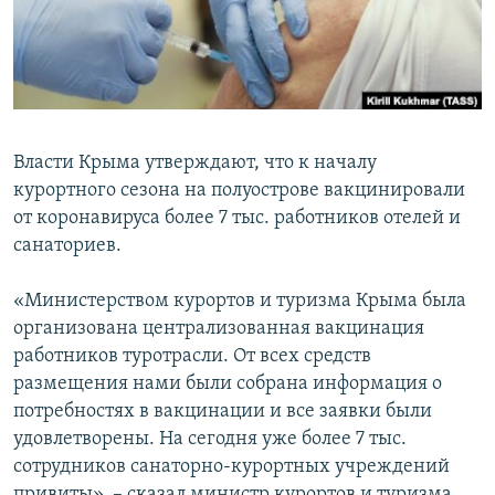
ПРИСОЕДИНЯЙТЕСЬ!
ПОБЕДИТЕЛЕЙ НЕ СУДЯТ?
КРЫМ.НЕПОКОРЕННЫЙ
ELIFBE
УКРАИНСКАЯ ПРОБЛЕМА КРЫМА
Власти Крыма утверждают, что к началу
Все сайты RFE/RL
курортного сезона на полуострове вакцинировали
от коронавируса более 7 тыс. работников отелей и
санаториев.
«Министерством курортов и туризма Крыма была
организована централизованная вакцинация
работников туротрасли. От всех средств
размещения нами были собрана информация о
потребностях в вакцинации и все заявки были
удовлетворены. На сегодня уже более 7 тыс.
сотрудников санаторно-курортных учреждений
привиты», – сказал министр курортов и туризма