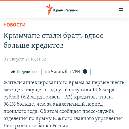
Доступность
ссылки
Вернуться
НОВОСТИ
к
НОВОСТИ
Крымчане стали брать вдвое
основному
СПЕЦПРОЕКТЫ
содержанию
больше кредитов
ВОДА
Вернутся
ГРУЗ 200
к
02 августа 2018, 11:32
ИСТОРИЯ
КАРТА ВОЕННЫХ ОБЪЕКТОВ КРЫМА
главной
ЕЩЕ
Поделиться
Читать без VPN
11 ЛЕТ ОККУПАЦИИ КРЫМА. 11 ИСТОРИЙ СОПРОТИВЛЕНИЯ
навигации
Вернутся
РАДІО СВОБОДА
Жители аннексированного Крыма за первые шесть
ИНТЕРАКТИВ
к
месяцев текущего года уже получили 14,5 млрд
КАК ОБОЙТИ БЛОКИРОВКУ
ИНФОГРАФИКА
поиску
рублей (6,2 млрд гривен –
КР
) кредитов, что на
ТЕЛЕПРОЕКТ КРЫМ.РЕАЛИИ
96,1% больше, чем за аналогичный период
Українською
прошлого года. Об этом сообщает пресс-служба
СОВЕТЫ ПРАВОЗАЩИТНИКОВ
Qırımtatar
отделения по Крыму Южного главного управления
ПРОПАВШИЕ БЕЗ ВЕСТИ
Центрального банка России.