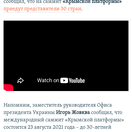
сообщил, что на саммит
«Крымской платформы»
приедут представители 30 стран
.
Напомним, заместитель руководителя Офиса
президента Украины
Игорь Жовква
сообщил, что
международный саммит «Крымской платформы»
состоится 23 августа 2021 года – до 30-летней