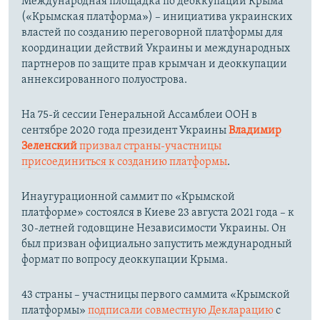
Международная площадка по деоккупации Крыма
(«Крымская платформа») – инициатива украинских
властей по созданию переговорной платформы для
координации действий Украины и международных
партнеров по защите прав крымчан и деоккупации
аннексированного полуострова.
На 75-й сессии Генеральной Ассамблеи ООН в
сентябре 2020 года президент Украины
Владимир
Зеленский
призвал страны-участницы
присоединиться к созданию платформы
.
Инаугурационной саммит по «Крымской
платформе» состоялся в Киеве 23 августа 2021 года – к
30-летней годовщине Независимости Украины. Он
был призван официально запустить международный
формат по вопросу деоккупации Крыма.
43 страны – участницы первого саммита «Крымской
платформы»
подписали совместную Декларацию
с