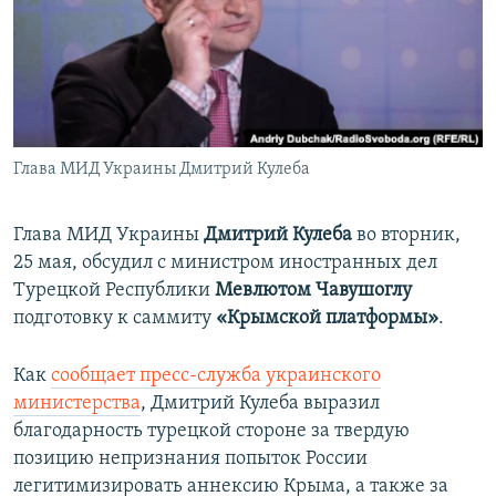
ПРИСОЕДИНЯЙТЕСЬ!
ПОБЕДИТЕЛЕЙ НЕ СУДЯТ?
КРЫМ.НЕПОКОРЕННЫЙ
ELIFBE
УКРАИНСКАЯ ПРОБЛЕМА КРЫМА
Все сайты RFE/RL
Глава МИД Украины Дмитрий Кулеба
Глава МИД Украины
Дмитрий Кулеба
во вторник,
25 мая, обсудил с министром иностранных дел
Турецкой Республики
Мевлютом Чавушоглу
подготовку к саммиту
«Крымской платформы»
.
Как
сообщает пресс-служба украинского
министерства
, Дмитрий Кулеба выразил
благодарность турецкой стороне за твердую
позицию непризнания попыток России
легитимизировать аннексию Крыма, а также за