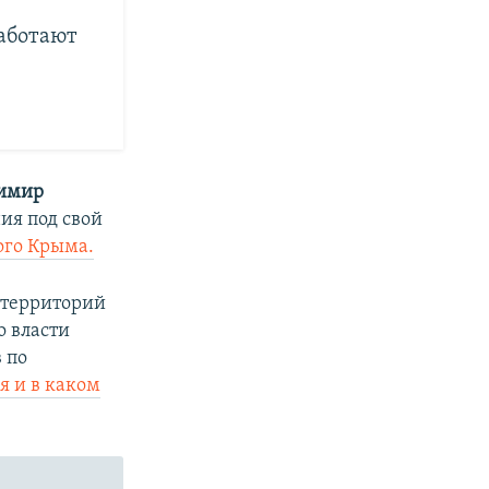
аботают
имир
ия под свой
ого Крыма.
 территорий
то власти
 по
я и в каком