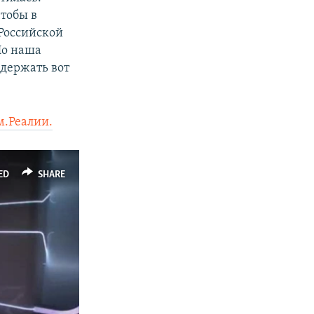
чтобы в
Российской
Но наша
 держать вот
.Реалии.
ED
SHARE