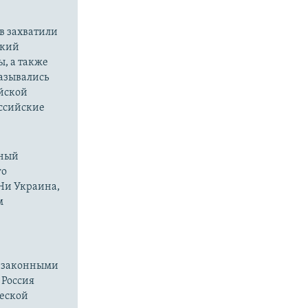
в захватили
ский
ы, а также
казывались
йской
оссийские
нный
го
 Ни Украина,
м
езаконными
 Россия
ческой