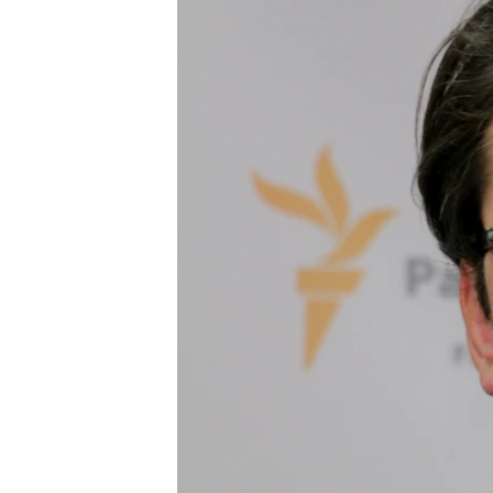
ПОБЕДИТЕЛЕЙ НЕ СУДЯТ?
КРЫМ.НЕПОКОРЕННЫЙ
ELIFBE
УКРАИНСКАЯ ПРОБЛЕМА КРЫМА