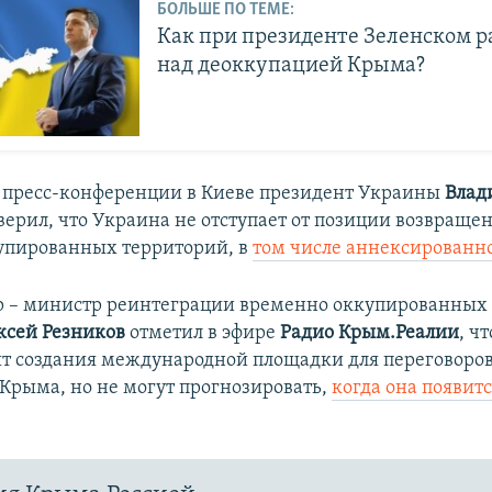
БОЛЬШЕ ПО ТЕМЕ:
Как при президенте Зеленском р
над деоккупацией Крыма?
 пресс-конференции в Киеве президент Украины
Влад
верил, что Украина не отступает от позиции возвращен
упированных территорий, в
том числе аннексированн
 – министр реинтеграции временно оккупированных
ксей Резников
отметил
в эфире
Радио Крым.Реалии
, ч
т создания международной площадки для переговоров
Крыма, но не могут прогнозировать,
когда она появитс