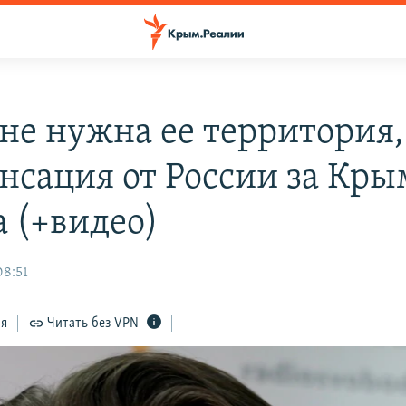
не нужна ее территория, 
нсация от России за Кры
а (+видео)
08:51
ся
Читать без VPN