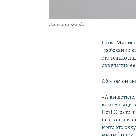
Дмитрий Кулеба
Глава Минист
требование к
это только на
оккупации ее
Об этом он с
«А вы хотите
компенсацию з
Нет! Стратег
незаконная о
и что это окк
мы работаем 