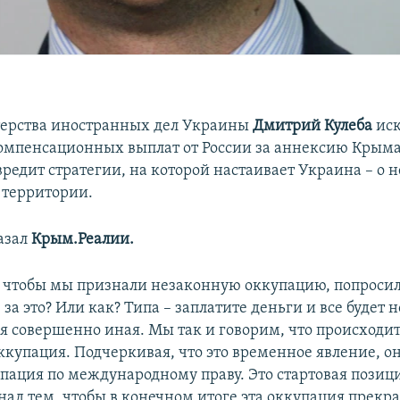
ерства иностранных дел Украины
Дмитрий Кулеба
ис
омпенсационных выплат от России за аннексию Крыма
вредит стратегии, на которой настаивает Украина – о 
 территории.
казал
Крым.Реалии.
, чтобы мы признали незаконную оккупацию, попросил
а это? Или как? Типа – заплатите деньги и все будет 
ия совершенно иная. Мы так и говорим, что происходи
ккупация. Подчеркивая, что это временное явление, о
упация по международному праву. Это стартовая позици
над тем, чтобы в конечном итоге эта оккупация прекра