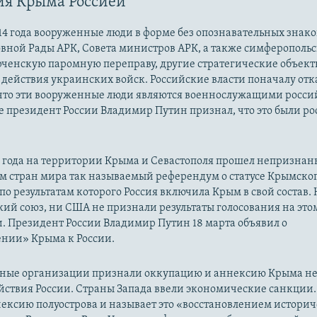
ия Крыма Россией
14 года вооруженные люди в форме без опознавательных знако
овной Рады АРК, Совета министров АРК, а также симферополь
рченскую паромную переправу, другие стратегические объект
действия украинских войск. Российские власти поначалу от
 что эти вооруженные люди являются военнослужащими росси
 президент России Владимир Путин признал, что это были р
14 года на территории Крыма и Севастополя прошел непризна
м стран мира так называемый референдум о статусе Крымско
 по результатам которого Россия включила Крым в свой состав.
ий союз, ни США не признали результаты голосования на это
. Президент России Владимир Путин 18 марта объявил о
нии» Крыма к России.
ые организации признали оккупацию и аннексию Крыма н
йствия России. Страны Запада ввели экономические санкции.
ексию полуострова и называет это «восстановлением истори