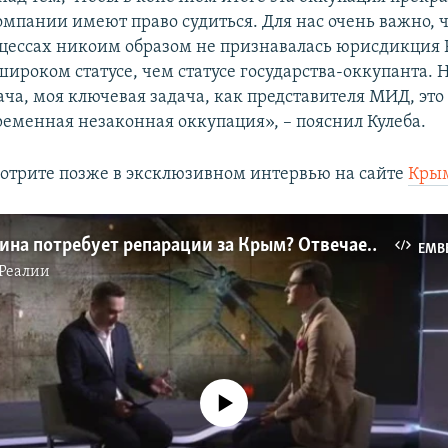
омпании имеют право судиться. Для нас очень важно, 
цессах никоим образом не признавалась юрисдикция 
широком статусе, чем статусе государства-оккупанта. 
ча, моя ключевая задача, как представителя МИД, это
временная незаконная оккупация», – пояснил Кулеба.
отрите позже в эксклюзивном интервью на сайте
Крым
Когда Украина потребует репарации за Крым? Отвечает глава МИД Дмитрий Кулеба (видео)
EMB
Реалии
No media source currently available