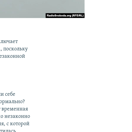
ключает
, поскольку
незаконной
и себе
нормально?
т временная
но незаконно
я, с которой
тилась.