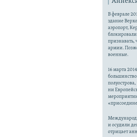
Аннекс
В феврале 20
здание Верх
аэропорт, Ке
блокировали 
признавать,
армии. Позже
военные.
16 марта 20
большинство
полуострова,
ни Европейск
мероприятии
«присоедине
Международн
и осудили де
отрицает анн