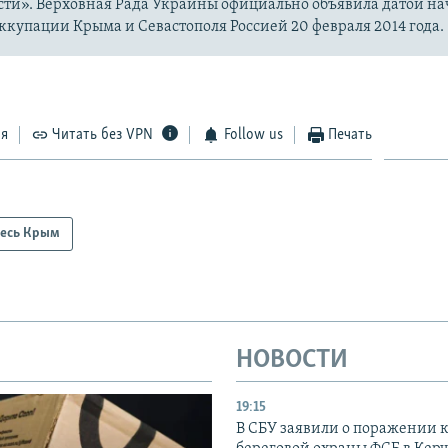
сти». Верховная Рада Украины официально объявила датой на
купации Крыма и Севастополя Россией 20 февраля 2014 года.
ся
Читать без VPN
Follow us
Печать
есь Крым
НОВОСТИ
19:15
В СБУ заявили о поражении 