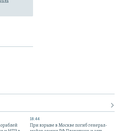
чала
18:44
кораблей
При взрыве в Москве погиб генерал-