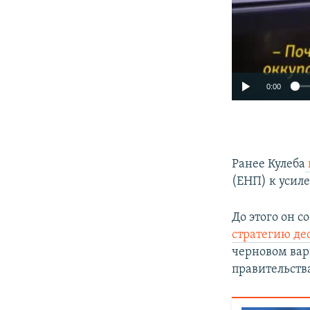
0:00
Ранее Кулеба
(ЕНП) к усил
До этого он 
стратегию д
черновом вар
правительства