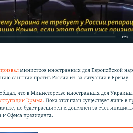
1:29
EMBED
призвал
министров иностранных дел Европейской на
ению санкций против России из-за ситуации в Крыму.
Auto
240p
360p
480p
сообщал, что в Министерстве иностранных дел Украин
еоккупации Крыма.
Пока этот план существует лишь в 
720p
1080p
ианте, но будет расширен и дополнен за счет инициат
 и Офиса президента​.