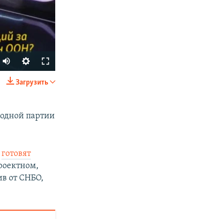
Auto
240p
Загрузить
SHARE
360p
480p
родной партии
720p
1080p
ы
готовят
проектном,
ив от СНБО,
px
width