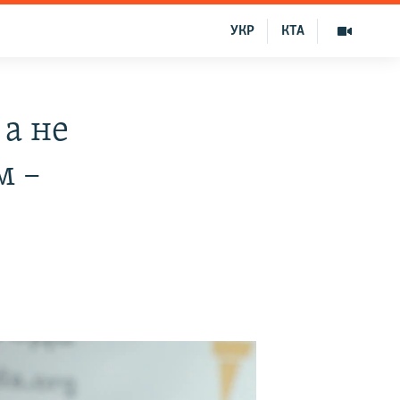
УКР
КТА
а не
м –