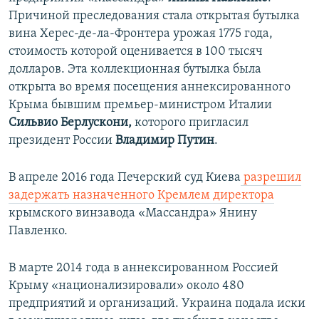
у
щ
Причиной преследования стала открытая бутылка
щ
и
вина Херес-де-ла-Фронтера урожая 1775 года,
и
й
стоимость которой оценивается в 100 тысяч
й
с
долларов. Эта коллекционная бутылка была
с
л
открыта во время посещения аннексированного
л
а
Крыма бывшим премьер-министром Италии
а
й
Сильвио Берлускони,
которого пригласил
й
д
президент России
Владимир Путин
.
д
В апреле 2016 года Печерский суд Киева
разрешил
задержать назначенного Кремлем директора
крымского винзавода «Массандра» Янину
Павленко.
В марте 2014 года в аннексированном Россией
Крыму «национализировали» около 480
предприятий и организаций. Украина подала иски