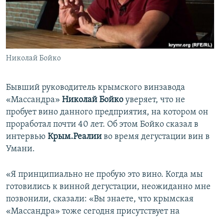
ПРИСОЕДИНЯЙТЕСЬ!
ПОБЕДИТЕЛЕЙ НЕ СУДЯТ?
КРЫМ.НЕПОКОРЕННЫЙ
ELIFBE
Николай Бойко
УКРАИНСКАЯ ПРОБЛЕМА КРЫМА
Все сайты RFE/RL
Бывший руководитель крымского винзавода
«Массандра»
Николай Бойко
уверяет, что не
пробует вино данного предприятия, на котором он
проработал почти 40 лет. Об этом Бойко сказал в
интервью
Крым.Реалии
во время дегустации вин в
Умани.
«Я принципиально не пробую это вино. Когда мы
готовились к винной дегустации, неожиданно мне
позвонили, сказали: «Вы знаете, что крымская
«Массандра» тоже сегодня присутствует на