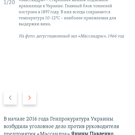
«Массандра» – старейшее винное подземное
1/20
хранилище в Украине. Главный блок тоннелей
построен в 1897 году. В них всегда сохраняется
температура 10-12°C – наиболее приемлемая для
выдержки вина.
На фото: дегустационный зал «Массандры», 1966 год
П
С
р
л
е
е
д
д
В начале 2016 года Генпрокуратура Украины
ы
у
возбудила уголовное дело против руководителя
д
ю
предприятия «Массандра»
Янины Павленко
.