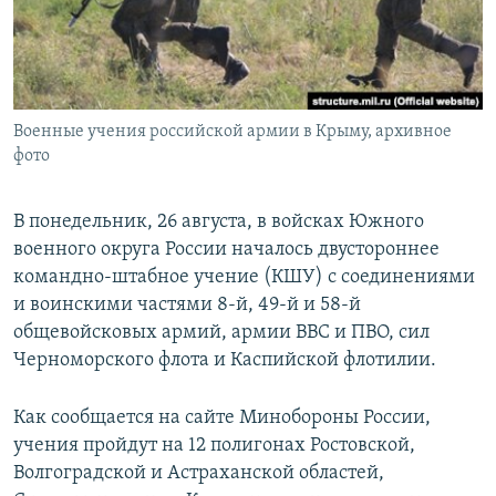
ПРИСОЕДИНЯЙТЕСЬ!
ПОБЕДИТЕЛЕЙ НЕ СУДЯТ?
КРЫМ.НЕПОКОРЕННЫЙ
ELIFBE
Военные учения российской армии в Крыму, архивное
УКРАИНСКАЯ ПРОБЛЕМА КРЫМА
фото
Все сайты RFE/RL
В понедельник, 26 августа, в войсках Южного
военного округа России началось двустороннее
командно-штабное учение (КШУ) с соединениями
и воинскими частями 8-й, 49-й и 58-й
общевойсковых армий, армии ВВС и ПВО, сил
Черноморского флота и Каспийской флотилии.
Как сообщается на сайте Минобороны России,
учения пройдут на 12 полигонах Ростовской,
Волгоградской и Астраханской областей,