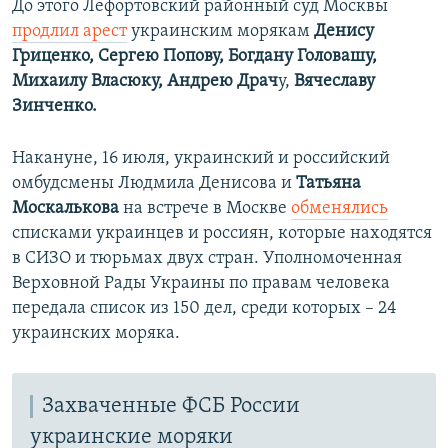
До этого Лефортовский районный суд Москвы
продлил арест
украинским морякам
Денису
Гриценко, Сергею Попову, Богдану Головашу,
Михаилу Власюку, Андрею Драч
у,
Вячеславу
Зинченко.
Накануне, 16 июля, украинский и российский
омбудсмены Людмила Денисова и
Татьяна
Москалькова
на встрече в Москве
обменялись
списками украинцев и россиян, которые находятся
в СИЗО и тюрьмах двух стран. Уполномоченная
Верховной Рады Украины по правам человека
передала список из 150 дел, среди которых – 24
украинских моряка.​
Захваченные ФСБ России
украинские моряки