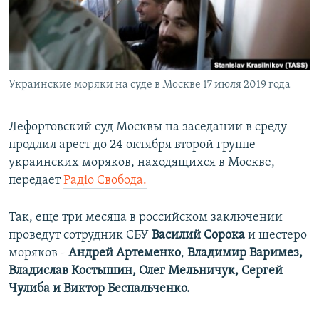
ПРИСОЕДИНЯЙТЕСЬ!
ПОБЕДИТЕЛЕЙ НЕ СУДЯТ?
КРЫМ.НЕПОКОРЕННЫЙ
ELIFBE
Украинские моряки на суде в Москве 17 июля 2019 года
УКРАИНСКАЯ ПРОБЛЕМА КРЫМА
Все сайты RFE/RL
Лефортовский суд Москвы на заседании в среду
продлил арест до 24 октября второй группе
украинских моряков, находящихся в Москве,
передает
Радіо Свобода.
Так, еще три месяца в российском заключении
проведут сотрудник СБУ
Василий Сорока
и шестеро
моряков -
Андрей Артеменко
,
Владимир Варимез,
Владислав Костышин, Олег Мельничук, Сергей
Чулиба и Виктор Беспальченко.