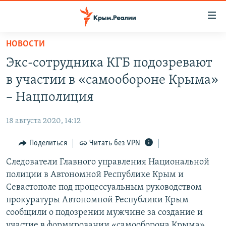
Доступность
ссылки
Вернуться
НОВОСТИ
к
НОВОСТИ
Экс-сотрудника КГБ подозревают
основному
СПЕЦПРОЕКТЫ
содержанию
в участии в «самообороне Крыма»
ВОДА
Вернутся
ГРУЗ 200
– Нацполиция
к
ИСТОРИЯ
КАРТА ВОЕННЫХ ОБЪЕКТОВ КРЫМА
главной
18 августа 2020, 14:12
ЕЩЕ
11 ЛЕТ ОККУПАЦИИ КРЫМА. 11 ИСТОРИЙ СОПРОТИВЛЕНИЯ
навигации
Вернутся
Поделиться
Читать без VPN
РАДІО СВОБОДА
ИНТЕРАКТИВ
к
Следователи Главного управления Национальной
КАК ОБОЙТИ БЛОКИРОВКУ
ИНФОГРАФИКА
поиску
полиции в Автономной Республике Крым и
ТЕЛЕПРОЕКТ КРЫМ.РЕАЛИИ
Севастополе под процессуальным руководством
Українською
прокуратуры Автономной Республики Крым
СОВЕТЫ ПРАВОЗАЩИТНИКОВ
Qırımtatar
сообщили о подозрении мужчине за создание и
ПРОПАВШИЕ БЕЗ ВЕСТИ
участие в формировании «самооборона Крыма»,