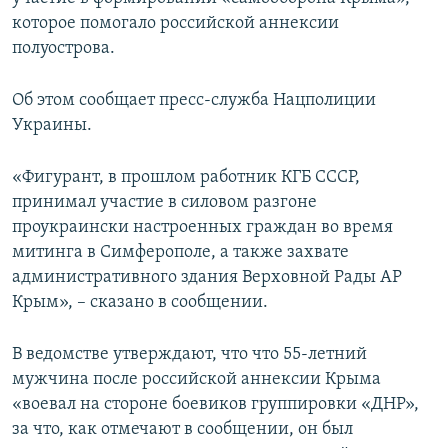
ПРИСОЕДИНЯЙТЕСЬ!
ПОБЕДИТЕЛЕЙ НЕ СУДЯТ?
которое помогало российской аннексии
полуострова.
КРЫМ.НЕПОКОРЕННЫЙ
ELIFBE
Об этом сообщает пресс-служба Нацполиции
Украины.
УКРАИНСКАЯ ПРОБЛЕМА КРЫМА
Все сайты RFE/RL
«Фигурант, в прошлом работник КГБ СССР,
принимал участие в силовом разгоне
проукраински настроенных граждан во время
митинга в Симферополе, а также захвате
административного здания Верховной Рады АР
Крым», – сказано в сообщении.
В ведомстве утверждают, что что 55-летний
мужчина после российской аннексии Крыма
«воевал на стороне боевиков группировки «ДНР»,
за что, как отмечают в сообщении, он был