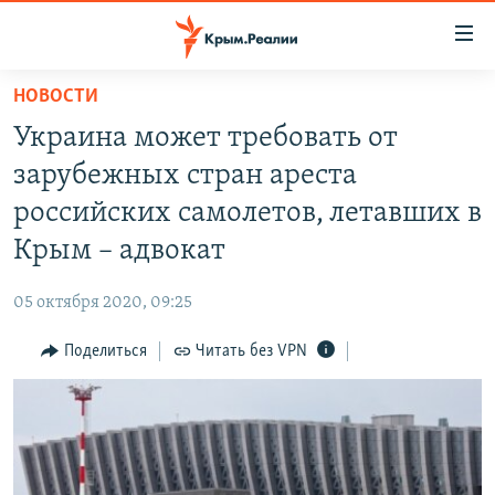
Доступность
ссылки
Вернуться
НОВОСТИ
к
НОВОСТИ
Украина может требовать от
основному
СПЕЦПРОЕКТЫ
содержанию
зарубежных стран ареста
ВОДА
Вернутся
ГРУЗ 200
российских самолетов, летавших в
к
ИСТОРИЯ
КАРТА ВОЕННЫХ ОБЪЕКТОВ КРЫМА
Крым – адвокат
главной
ЕЩЕ
11 ЛЕТ ОККУПАЦИИ КРЫМА. 11 ИСТОРИЙ СОПРОТИВЛЕНИЯ
навигации
05 октября 2020, 09:25
Вернутся
РАДІО СВОБОДА
ИНТЕРАКТИВ
к
Поделиться
Читать без VPN
КАК ОБОЙТИ БЛОКИРОВКУ
ИНФОГРАФИКА
поиску
ТЕЛЕПРОЕКТ КРЫМ.РЕАЛИИ
Українською
СОВЕТЫ ПРАВОЗАЩИТНИКОВ
Qırımtatar
ПРОПАВШИЕ БЕЗ ВЕСТИ