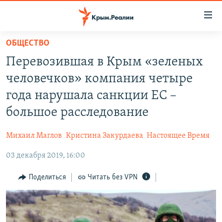
Доступность
ссылки
Вернуться
ОБЩЕСТВО
к
НОВОСТИ
Перевозившая в Крым «зеленых
основному
СПЕЦПРОЕКТЫ
содержанию
человечков» компания четыре
ВОДА
Вернутся
ГРУЗ 200
года нарушала санкции ЕС –
к
ИСТОРИЯ
КАРТА ВОЕННЫХ ОБЪЕКТОВ КРЫМА
большое расследование
главной
ЕЩЕ
11 ЛЕТ ОККУПАЦИИ КРЫМА. 11 ИСТОРИЙ СОПРОТИВЛЕНИЯ
навигации
Михаил Маглов
Кристина Закурдаева
Настоящее Время
Вернутся
РАДІО СВОБОДА
ИНТЕРАКТИВ
к
03 декабря 2019, 16:00
КАК ОБОЙТИ БЛОКИРОВКУ
ИНФОГРАФИКА
поиску
Поделиться
Читать без VPN
ТЕЛЕПРОЕКТ КРЫМ.РЕАЛИИ
Українською
СОВЕТЫ ПРАВОЗАЩИТНИКОВ
Qırımtatar
ПРОПАВШИЕ БЕЗ ВЕСТИ