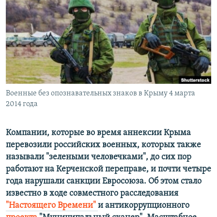
ПРИСОЕДИНЯЙТЕСЬ!
ПОБЕДИТЕЛЕЙ НЕ СУДЯТ?
КРЫМ.НЕПОКОРЕННЫЙ
ELIFBE
УКРАИНСКАЯ ПРОБЛЕМА КРЫМА
Все сайты RFE/RL
Военные без опознавательных знаков в Крыму 4 марта
2014 года
Компании, которые во время аннексии Крыма
перевозили российских военных, которых также
называли "зелеными человечками", до сих пор
работают на Керченской переправе, и почти четыре
года нарушали санкции Евросоюза. Об этом стало
известно в ходе совместного расследования
"Настоящего Времени"
и антикоррупционного