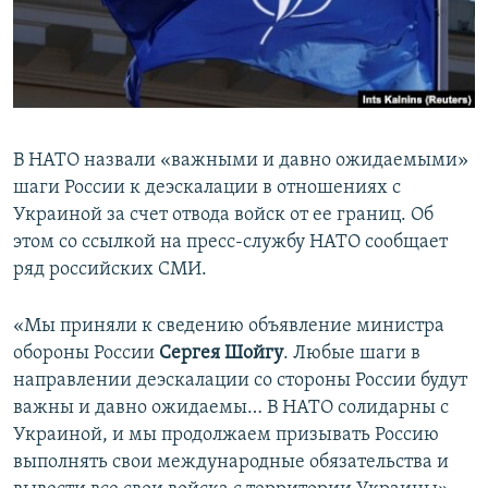
ПРИСОЕДИНЯЙТЕСЬ!
ПОБЕДИТЕЛЕЙ НЕ СУДЯТ?
КРЫМ.НЕПОКОРЕННЫЙ
ELIFBE
УКРАИНСКАЯ ПРОБЛЕМА КРЫМА
В НАТО назвали «важными и давно ожидаемыми»
Все сайты RFE/RL
шаги России к деэскалации в отношениях с
Украиной за счет отвода войск от ее границ. Об
этом со ссылкой на пресс-службу НАТО сообщает
ряд российских СМИ.
«Мы приняли к сведению объявление министра
обороны России
Сергея Шойгу
. Любые шаги в
направлении деэскалации со стороны России будут
важны и давно ожидаемы… В НАТО солидарны с
Украиной, и мы продолжаем призывать Россию
выполнять свои международные обязательства и