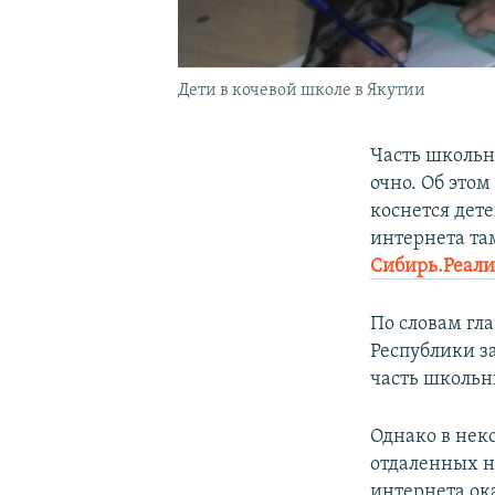
Дети в кочевой школе в Якутии
Часть школьн
очно. Об это
коснется дет
интернета та
Сибирь.Реал
По словам гл
Республики за
часть школьн
Однако в нек
отдаленных н
интернета ок