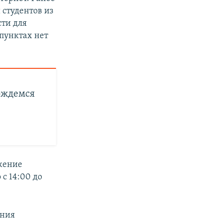
 студентов из
ти для
 пунктах нет
ождемся
жение
с 14:00 до
ения