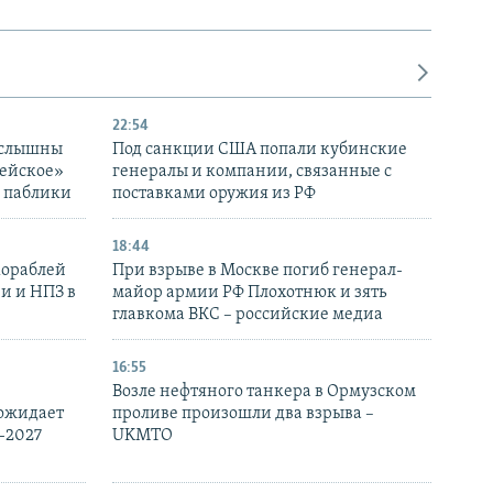
22:54
 слышны
Под санкции США попали кубинские
дейское»
генералы и компании, связанные с
– паблики
поставками оружия из РФ
18:44
кораблей
При взрыве в Москве погиб генерал-
и и НПЗ в
майор армии РФ Плохотнюк и зять
главкома ВКС – российские медиа
16:55
Возле нефтяного танкера в Ормузском
 ожидает
проливе произошли два взрыва –
-2027
UKMTO