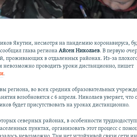
иков Якутии, несмотря на пандемию коронавируса, бу
м сообщил глава региона
Айсен Николаев
. В первую оче
ей, проживающих в отдаленных районах. Из-за плохого
м невозможно проводить уроки дистанционно, пишет
ии
.
авы региона, во всех средних образовательных учрежд
нятия возобновятся с 6 апреля. Николаев уверяет, что
иков будет присутствовать на уроках дистанционно.
оторых северных районах, в особенности труднодосту
аселенных пунктах, организовать этот процесс с пом
азалось невозможно. Там нет устойчивой связи сети ин