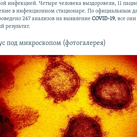
ой инфекцией. Четыре человека выздоровели, 11 паци
ение в инфекционном стационаре. По официальным д
роведено 247 анализов на выявление
COVID-19
, все он
й результат.
с под микроскопом (фотогалерея)