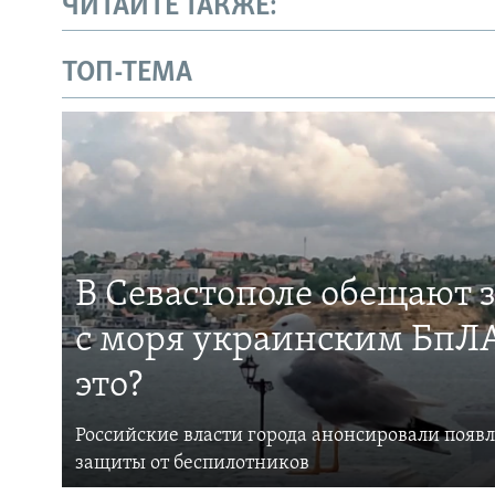
ЧИТАЙТЕ ТАКЖЕ:
ТОП-ТЕМА
В Севастополе обещают 
с моря украинским БпЛА
это?
Российские власти города анонсировали появ
защиты от беспилотников