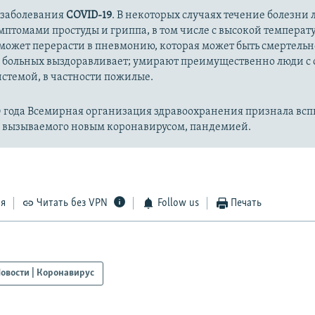
 заболевания
COVID-19
. В некоторых случаях течение болезни л
имптомами простуды и гриппа, в том числе с высокой температ
может перерасти в пневмонию, которая может быть смертельн
 больных выздоравливает; умирают преимущественно люди с
стемой, в частности пожилые.
20 года Всемирная организация здравоохранения признала вс
, вызываемого новым коронавирусом, пандемией.
ся
Читать без VPN
Follow us
Печать
овости | Коронавирус