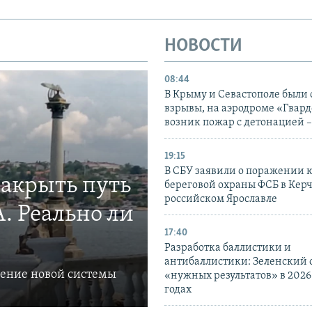
НОВОСТИ
08:44
В Крыму и Севастополе были
взрывы, на аэродроме «Гвар
возник пожар с детонацией 
19:15
В СБУ заявили о поражении 
закрыть путь
береговой охраны ФСБ в Керч
российском Ярославле
. Реально ли
17:40
Разработка баллистики и
антибаллистики: Зеленский
ление новой системы
«нужных результатов» в 2026
годах