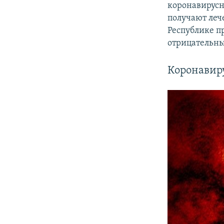
коронавирусн
получают леч
Республике п
отрицательны
Коронавиру