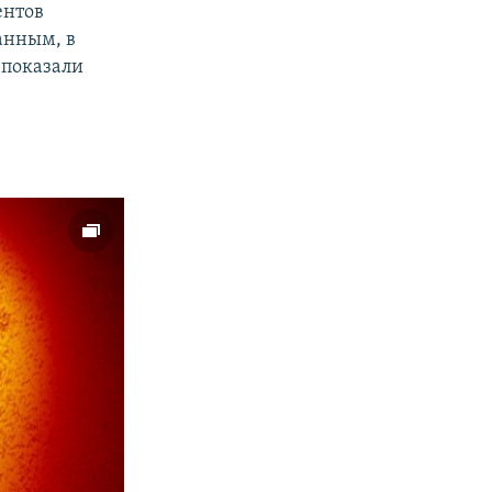
ентов
анным, в
и показали