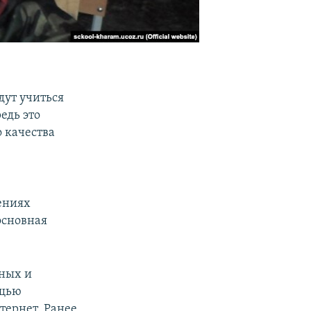
дут учиться
редь это
 качества
ениях
 основная
пных и
ощью
тернет. Ранее