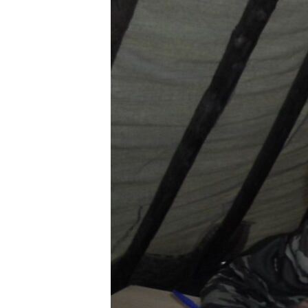
ПОБЕДИТЕЛЕЙ НЕ СУДЯТ?
КРЫМ.НЕПОКОРЕННЫЙ
ELIFBE
УКРАИНСКАЯ ПРОБЛЕМА КРЫМА