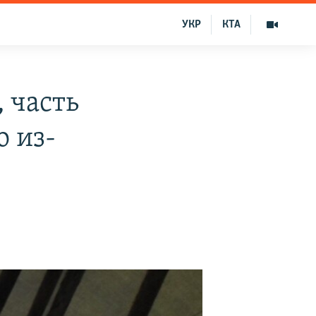
УКР
КТА
 часть
о из-