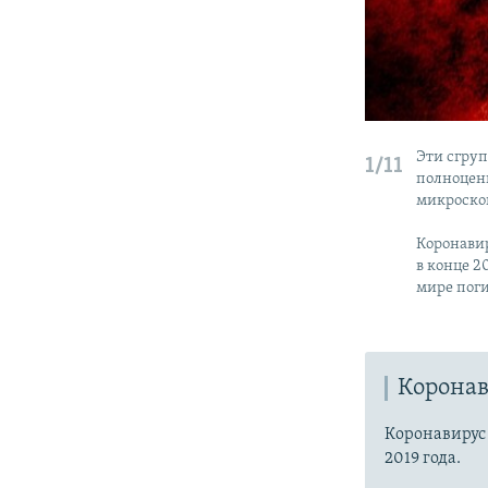
Эти сгруп
1/11
полноцен
микроско
Коронавир
в конце 2
мире поги
Коронав
Коронавиру
2019 года.