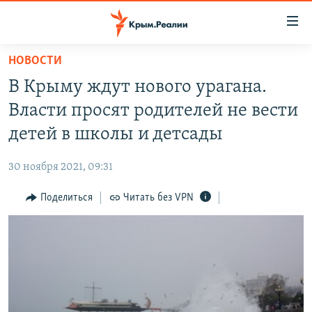
Доступность
ссылки
Вернуться
НОВОСТИ
к
НОВОСТИ
В Крыму ждут нового урагана.
основному
СПЕЦПРОЕКТЫ
содержанию
Власти просят родителей не вести
ВОДА
Вернутся
ГРУЗ 200
детей в школы и детсады
к
ИСТОРИЯ
КАРТА ВОЕННЫХ ОБЪЕКТОВ КРЫМА
главной
30 ноября 2021, 09:31
ЕЩЕ
11 ЛЕТ ОККУПАЦИИ КРЫМА. 11 ИСТОРИЙ СОПРОТИВЛЕНИЯ
навигации
Вернутся
Поделиться
Читать без VPN
РАДІО СВОБОДА
ИНТЕРАКТИВ
к
КАК ОБОЙТИ БЛОКИРОВКУ
ИНФОГРАФИКА
поиску
ТЕЛЕПРОЕКТ КРЫМ.РЕАЛИИ
Українською
СОВЕТЫ ПРАВОЗАЩИТНИКОВ
Qırımtatar
ПРОПАВШИЕ БЕЗ ВЕСТИ