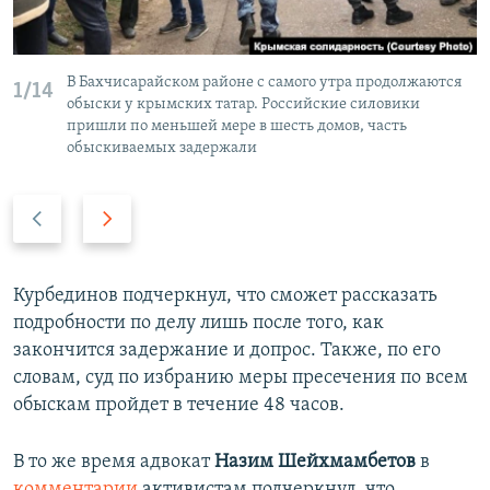
В Бахчисарайском районе с самого утра продолжаются
1/14
обыски у крымских татар. Российские силовики
пришли по меньшей мере в шесть домов, часть
обыскиваемых задержали
П
С
р
л
е
е
д
д
Курбединов подчеркнул, что сможет рассказать
ы
у
подробности по делу лишь после того, как
д
ю
закончится задержание и допрос. Также, по его
у
щ
словам, суд по избранию меры пресечения по всем
щ
и
обыскам пройдет в течение 48 часов.
и
й
й
с
В то же время адвокат
Назим Шейхмамбетов
в
с
л
комментарии
активистам подчеркнул, что