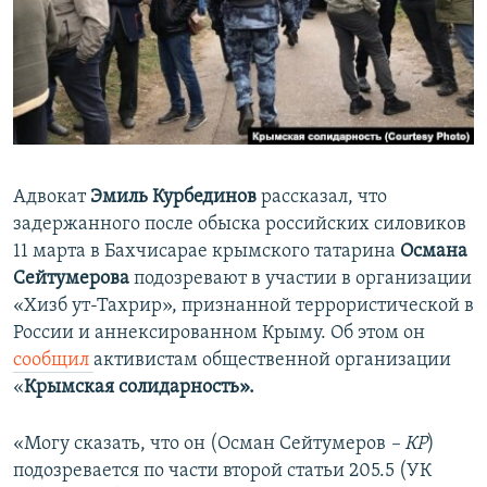
ПРИСОЕДИНЯЙТЕСЬ!
ПОБЕДИТЕЛЕЙ НЕ СУДЯТ?
КРЫМ.НЕПОКОРЕННЫЙ
ELIFBE
УКРАИНСКАЯ ПРОБЛЕМА КРЫМА
Все сайты RFE/RL
Адвокат
Эмиль Курбединов
рассказал, что
задержанного после обыска российских силовиков
11 марта в Бахчисарае крымского татарина
Османа
Сейтумерова
подозревают в участии в организации
«Хизб ут-Тахрир», признанной террористической в
России и аннексированном Крыму. Об этом он
сообщил
активистам общественной организации
«
Крымская солидарность».
«Могу сказать, что он (Осман Сейтумеров
– КР
)
подозревается по части второй статьи 205.5 (УК