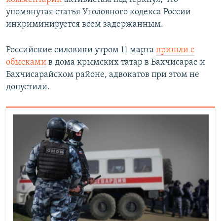
л
а
упомянутая статья Уголовного кодекса России
а
й
инкриминируется всем задержанным.
й
д
д
Российские силовики утром 11 марта
пришли с
обысками
в дома крымских татар в Бахчисарае и
Бахчисарайском районе, адвокатов при этом не
допустили.