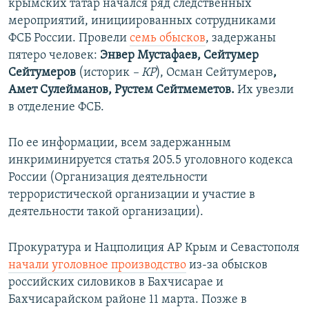
крымских татар начался ряд следственных
мероприятий, инициированных сотрудниками
ФСБ России. Провели
семь обысков
, задержаны
пятеро человек:
Энвер Мустафаев, Сейтумер
Сейтумеров
(историк
– КР
), Осман Сейтумеров
,
Амет Сулейманов, Рустем Сейтмеметов.
Их увезли
в отделение ФСБ.
По ее информации, всем задержанным
инкриминируется статья 205.5 уголовного кодекса
России (Организация деятельности
террористической организации и участие в
деятельности такой организации).
Прокуратура и Нацполиция АР Крым и Севастополя
начали уголовное производство
из-за обысков
российских силовиков в Бахчисарае и
Бахчисарайском районе 11 марта. Позже в