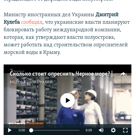
Министр иностранных дел Украины
Дмитрий
Кулеба
сообщил
, что украинские власти планируют
блокировать работу международной компании,
которая, как утверждают власти полуострова,
может работать над строительством опреснителей
морской воды в Крыму.
Сколько стоит опреснить Черное море? | Крым.Реалии ТВ (видео)
видео
Крым.Реалии
No media source currently available
Auto
0:00
9:09