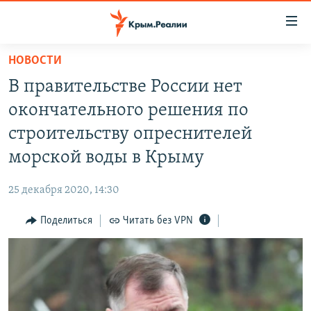
Доступность
ссылки
Вернуться
НОВОСТИ
к
НОВОСТИ
В правительстве России нет
основному
СПЕЦПРОЕКТЫ
содержанию
окончательного решения по
ВОДА
Вернутся
ГРУЗ 200
строительству опреснителей
к
ИСТОРИЯ
КАРТА ВОЕННЫХ ОБЪЕКТОВ КРЫМА
морской воды в Крыму
главной
ЕЩЕ
11 ЛЕТ ОККУПАЦИИ КРЫМА. 11 ИСТОРИЙ СОПРОТИВЛЕНИЯ
навигации
25 декабря 2020, 14:30
Вернутся
РАДІО СВОБОДА
ИНТЕРАКТИВ
к
Поделиться
Читать без VPN
КАК ОБОЙТИ БЛОКИРОВКУ
ИНФОГРАФИКА
поиску
ТЕЛЕПРОЕКТ КРЫМ.РЕАЛИИ
Українською
СОВЕТЫ ПРАВОЗАЩИТНИКОВ
Qırımtatar
ПРОПАВШИЕ БЕЗ ВЕСТИ