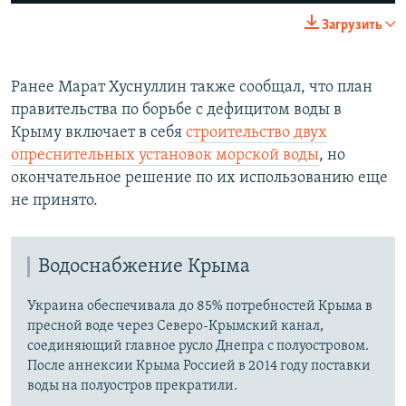
240p
Загрузить
360p
Auto
240p
360p
480p
480p
Ранее Марат Хуснуллин также сообщал, что план
правительства по борьбе с дефицитом воды в
720p
720p
1080p
Крыму включает в себя
строительство двух
1080p
опреснительных установок морской воды
, но
окончательное решение по их использованию еще
не принято.
Водоснабжение Крыма
Украина обеспечивала до 85% потребностей Крыма в
пресной воде через Северо-Крымский канал,
соединяющий главное русло Днепра с полуостровом.
После аннексии Крыма Россией в 2014 году поставки
воды на полуостров прекратили.