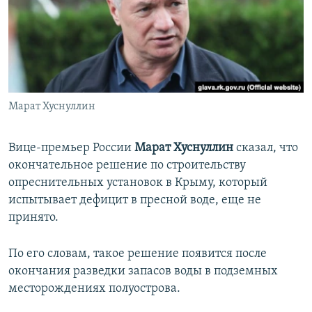
ПРИСОЕДИНЯЙТЕСЬ!
ПОБЕДИТЕЛЕЙ НЕ СУДЯТ?
КРЫМ.НЕПОКОРЕННЫЙ
ELIFBE
УКРАИНСКАЯ ПРОБЛЕМА КРЫМА
Все сайты RFE/RL
Марат Хуснуллин
Вице-премьер России
Марат Хуснуллин
сказал, что
окончательное решение по строительству
опреснительных установок в Крыму, который
испытывает дефицит в пресной воде, еще не
принято.
По его словам, такое решение появится после
окончания разведки запасов воды в подземных
месторождениях полуострова.