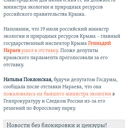
Славгородской для назначения ее на должность
министра экологии и природных ресурсов
российского правительства Крыма.
Напомним, что 19 июля российский министр
экологии и природных ресурсов Крыма – главный
государственный инспектор Крыма
Геннадий
Нараев
ушел в отставку
. Позже депутаты
крымского парламента проголосовали за его
отставку.
Наталь
я
Поклонск
ая,
будучи депутатом Госдумы,
сообщала после отставки Нараева, что она
пожаловалась
на бывшего министра экологии
в
Генпрокуратуру и Следком России из-за его
решений по Форосскому парку.
Новости без блокировки и цензуры!