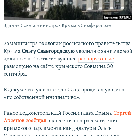
ПРИСОЕДИНЯЙТЕСЬ!
ПОБЕДИТЕЛЕЙ НЕ СУДЯТ?
КРЫМ.НЕПОКОРЕННЫЙ
Здание Совета министров Крыма в Симферополе
ELIFBE
УКРАИНСКАЯ ПРОБЛЕМА КРЫМА
Замминистра экологии российского правительства
Все сайты RFE/RL
Крыма
Ольгу Славгородскую
уволили с занимаемой
должности. Соответствующее
распоряжение
размещено на сайте крымского Совмина 30
сентября.
В документе указано, что Славгородская уволена
«по собственной инициативе».
Ранее подконтрольный России глава Крыма
Сергей
Аксенов сообщал
о внесении на рассмотрение
крымского парламента кандидатуры Ольги