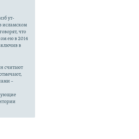
зб ут-
в исламском
оворят, что
ом ею в 2014
 включив в
ан считают
отмечают,
нами –
едующие
ритории