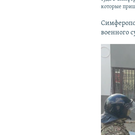
которые приш
Симферопо
военного с