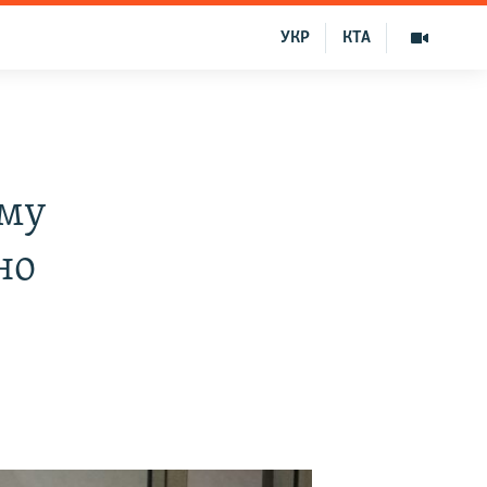
УКР
КТА
ому
но