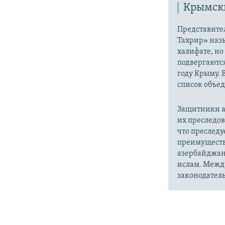
Крымски
Представите
Тахрир» наз
халифате, но
подвергаютс
году Крыму. 
список объе
Защитники а
их преследо
что преслед
преимуществ
азербайджан
ислам. Межд
законодатель