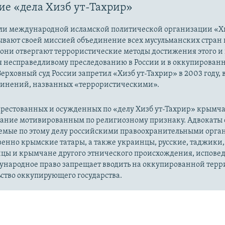
е «дела Хизб ут-Тахрир»
ли международной исламской политической организации «Хи
ывают своей миссией объединение всех мусульманских стран 
 они отвергают террористические методы достижения этого и г
я несправедливому преследованию в России и в оккупированн
Верховный суд России запретил «Хизб ут-Тахрир» в 2003 году,
динений, названных «террористическими».
рестованных и осужденных по «делу Хизб ут-Тахрир» крымч
вание мотивированным по религиозному признаку. Адвокаты 
уемые по этому делу российскими правоохранительными орга
енно крымские татары, а также украинцы, русские, таджики,
цы и крымчане другого этнического происхождения, испов
ународное право запрещает вводить на оккупированной тер
ство оккупирующего государства.