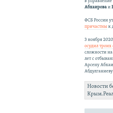
в управление
Абхаирова
и
ФСБ России у
причастны
к 
3 ноября 202
осудил троих
сложности на
лет с отбыван
Арсену Абхаир
Абдулганиеву 
Новости б
Крым.Реа