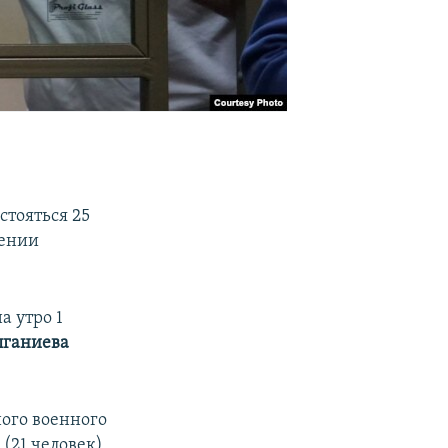
стояться 25
нении
 утро 1
лганиева
ого военного
р
(21 человек),