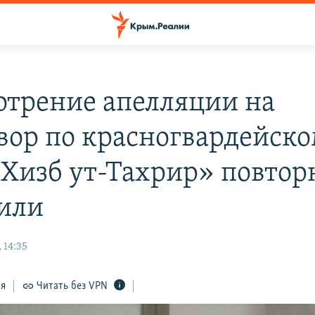
отрение апелляции на
вор по красногвардейск
 Хизб ут-Тахрир» повтор
или
 14:35
ся
Читать без VPN