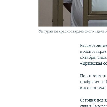
Фигуранты красногвардейского «дела Х
Рассмотрение
красногвардей
октября, сно
«Крымская со
По информаци
ноября из-за 
высокая темп
Сегодня под 
суда в Симфе