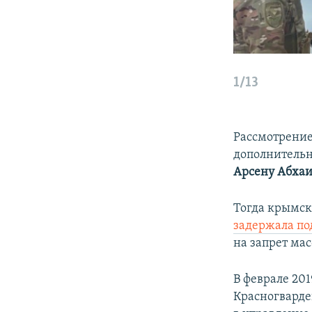
1/13
Рассмотрени
дополнительн
Арсену Абхаи
Тогда крымск
задержала под
на запрет ма
В феврале 201
Красногварде