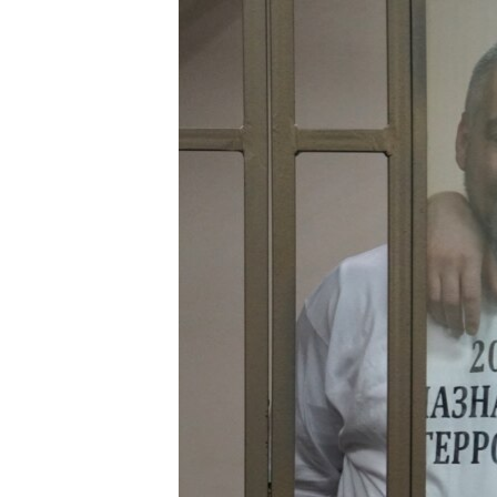
ПОБЕДИТЕЛЕЙ НЕ СУДЯТ?
КРЫМ.НЕПОКОРЕННЫЙ
ELIFBE
УКРАИНСКАЯ ПРОБЛЕМА КРЫМА