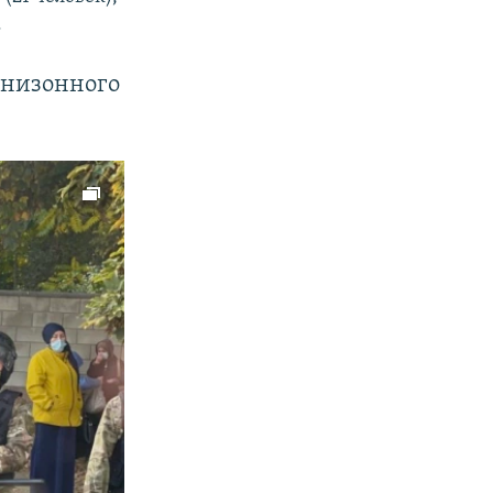
.
рнизонного