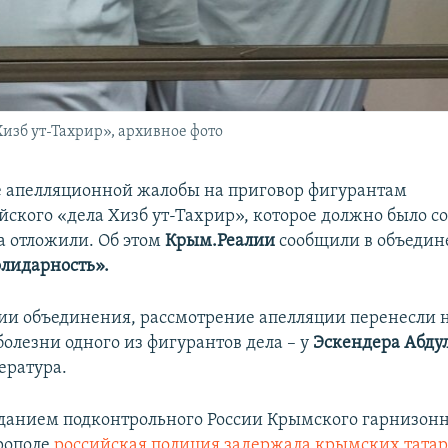
изб ут-Тахрир», архивное фото
 апелляционной жалобы на приговор фигурантам
ского «дела Хизб ут-Тахрир», которое должно было со
ва отложили. Об этом
Крым.Реалии
сообщили в объеди
лидарность».
и объединения, рассмотрение апелляции перенесли на
болезни одного из фигурантов дела – у
Эскендера Абду
ература.
зданием подконтрольного России Крымского гарнизонн
рополе
российская полиция задержала крымских тата