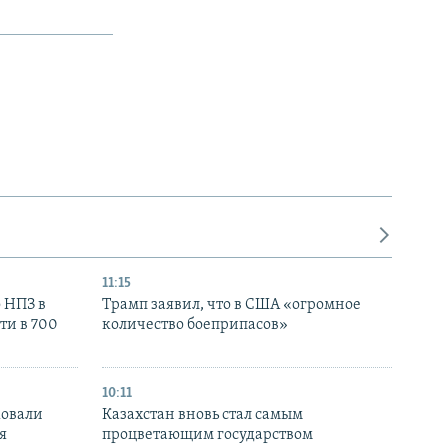
11:15
 НПЗ в
Трамп заявил, что в США «огромное
ти в 700
количество боеприпасов»
10:11
ковали
Казахстан вновь стал самым
я
процветающим государством