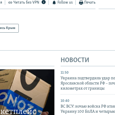
ся
Читать без VPN
Follow us
Печать
есь Крым
НОВОСТИ
11:50
Украина подтвердила удар по
Ярославской области РФ – поч
километрах от границы
10:40
ВС ВСУ: ночью войска РФ ата
ркетплейс
Украину 100 БпЛА и четырьм