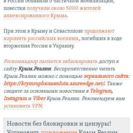
в России объявили о частичной мобилизации,
повестки
получили около 5000 жителей
аннексированного Крыма
.
При этом в Крыму и Севастополе
продолжают
хоронить российских военных
, погибших в ходе
вторжения России в Украину.
Роскомнадзор пытается заблокировать
доступ к
сайту
Крым.Реалии
.
Беспрепятственно читать
Крым.Реалии можно с помощью
зеркального сайта:
https://krymrupbxnasmluta.azureedge.net/
. ​
Также
следите за основными новостями в
Telegram
,
Instagram
и
Viber
Крым.Реалии. Рекомендуем вам
установить
VPN
.
Новости без блокировки и цензуры!
Установить
приложение
Крым.Реалии