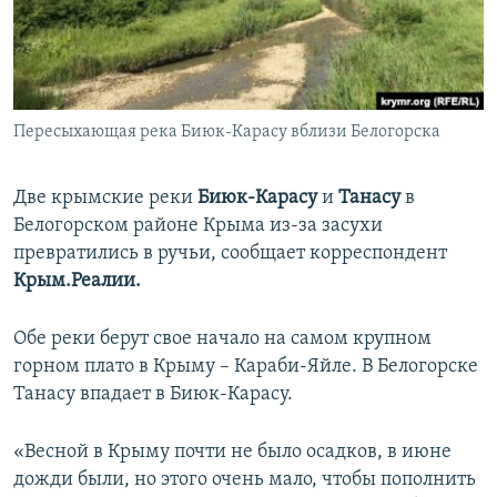
ПРИСОЕДИНЯЙТЕСЬ!
ПОБЕДИТЕЛЕЙ НЕ СУДЯТ?
КРЫМ.НЕПОКОРЕННЫЙ
ELIFBE
Пересыхающая река Биюк-Карасу вблизи Белогорска
УКРАИНСКАЯ ПРОБЛЕМА КРЫМА
Все сайты RFE/RL
Две крымские реки
Биюк-Карасу
и
Танасу
в
Белогорском районе Крыма из-за засухи
превратились в ручьи, сообщает корреспондент
Крым.Реалии.
Обе реки берут свое начало на самом крупном
горном плато в Крыму – Караби-Яйле. В Белогорске
Танасу впадает в Биюк-Карасу.
«Весной в Крыму почти не было осадков, в июне
дожди были, но этого очень мало, чтобы пополнить