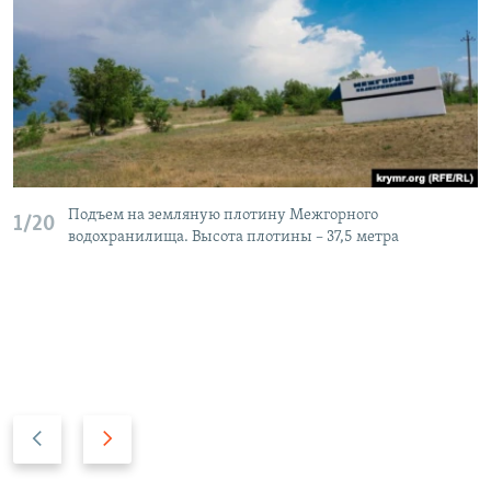
Подъем на земляную плотину Межгорного
1/20
водохранилища. Высота плотины – 37,5 метра
П
С
р
л
е
е