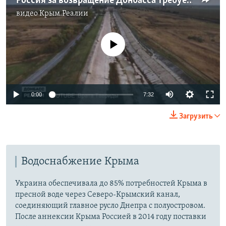
Россия за возвращение Донбасса требует воду в Крым? (видео)
видео
Крым.Реалии
No media source currently available
Auto
0:00
7:32
270p
Загрузить
360p
Auto
270p
360p
480p
480p
Водоснабжение Крыма
1080p
1080p
Украина обеспечивала до 85% потребностей Крыма в
пресной воде через Северо-Крымский канал,
соединяющий главное русло Днепра с полуостровом.
После аннексии Крыма Россией в 2014 году поставки