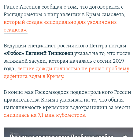
д
д
Ранее Аксенов сообщал о том, что договорился с
ы
у
Росгидрометом о направлении в Крым самолета,
д
ю
который создан «специально для увеличения
у
щ
осадков».
щ
и
и
й
Ведущий специалист российского Центра погоды
й
с
«Фобос»
Евгений Тишковец
указал на то, что после
с
л
затяжной засухи, которая началась с осени 2019
л
а
года,
летние дожди полностью не решат проблему
а
й
дефицита воды в Крыму.
й
д
д
В конце мая Госкомводхоз подконтрольного России
правительства Крыма указывал на то, что общая
наполняемость крымских водохранилищ за месяц
снизилась на 7,1 млн кубометров.