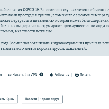
 заболевания
COVID-19
. В некоторых случаях течение болезни л
имптомами простуды и гриппа, в том числе с высокой температ
может перерасти в пневмонию, которая может быть смертельн
 больных выздоравливает; умирают преимущественно люди с
стемой, в частности пожилые.
20 года Всемирная организация здравоохранения признала вс
, вызываемого новым коронавирусом, пандемией.
ся
Читать без VPN
Follow us
Печать
есь Крым
Новости | Коронавирус