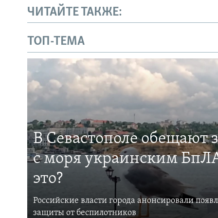
ЧИТАЙТЕ ТАКЖЕ:
ТОП-ТЕМА
В Севастополе обещают 
с моря украинским БпЛА
это?
Российские власти города анонсировали появ
защиты от беспилотников