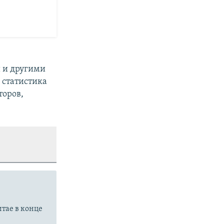
 и другими
а статистика
торов,
итае в конце