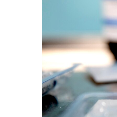
ПОБЕДИТЕЛЕЙ НЕ СУДЯТ?
КРЫМ.НЕПОКОРЕННЫЙ
ELIFBE
УКРАИНСКАЯ ПРОБЛЕМА КРЫМА