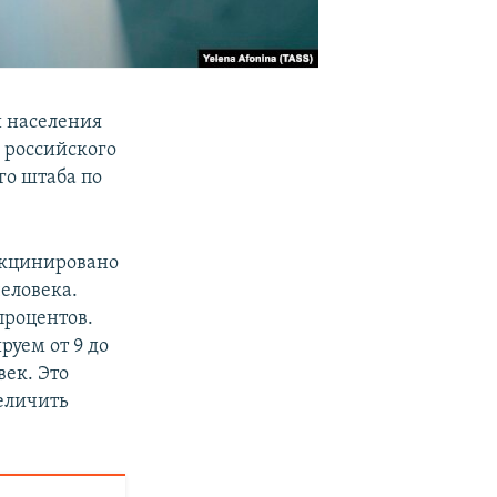
и населения
 российского
го штаба по
Вакцинировано
человека.
процентов.
руем от 9 до
век. Это
еличить