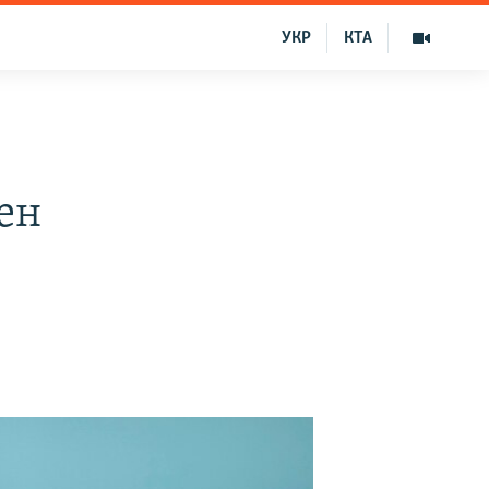
УКР
КТА
ен