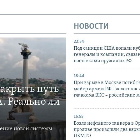
НОВОСТИ
22:54
Под санкции США попали ку
генералы и компании, связа
поставками оружия из РФ
18:44
При взрыве в Москве погиб г
закрыть путь
майор армии РФ Плохотнюк и
главкома ВКС – российские 
. Реально ли
16:55
Возле нефтяного танкера в 
ление новой системы
проливе произошли два взры
UKMTO