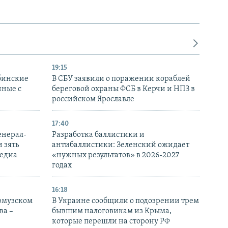
19:15
бинские
В СБУ заявили о поражении кораблей
нные с
береговой охраны ФСБ в Керчи и НПЗ в
российском Ярославле
17:40
енерал-
Разработка баллистики и
 зять
антибаллистики: Зеленский ожидает
медиа
«нужных результатов» в 2026-2027
годах
16:18
Ормузском
В Украине сообщили о подозрении трем
ва –
бывшим налоговикам из Крыма,
которые перешли на сторону РФ