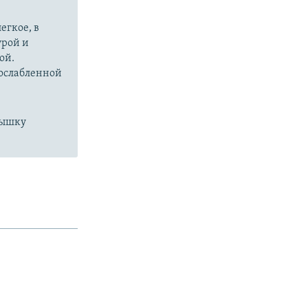
егкое, в
урой и
ой.
 ослабленной
пышку