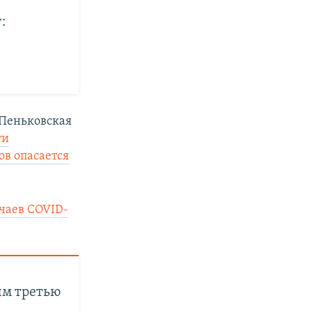
:
 Пеньковская
ти
ов опасается
чаев COVID-
ым третью