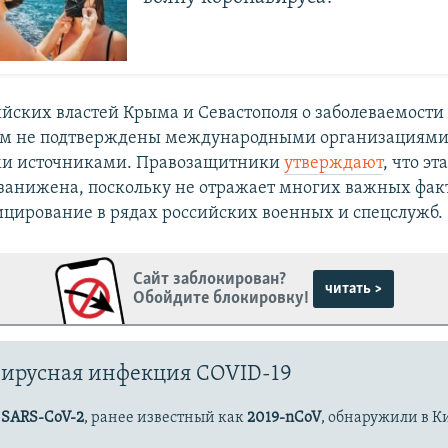
йских властей Крыма и Севастополя о заболеваемости
ом не подтверждены международными организациями
и источниками. Правозащитники
утверждают
, что эт
занижена, поскольку не отражает многих важных фак
цирование в рядах российских военных и спецслужб.
Сайт заблокирован?
читать >
Обойдите блокировку!
ирусная инфекция COVID-19
с
SARS-CoV-2
, ранее известный как
2019-nCoV
, обнаружили в К