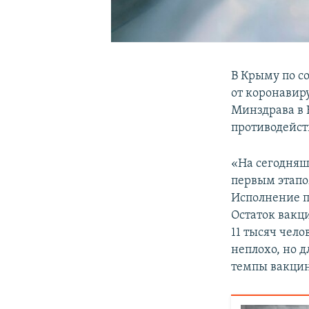
В Крыму по с
от коронавир
Минздрава в
противодейст
«На сегодняш
первым этапом
Исполнение п
Остаток вакци
11 тысяч чело
неплохо, но 
темпы вакцина