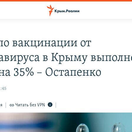
по вакцинации от
авируса в Крыму выполн
на 35% – Остапенко
1:45
ся
Читать без VPN