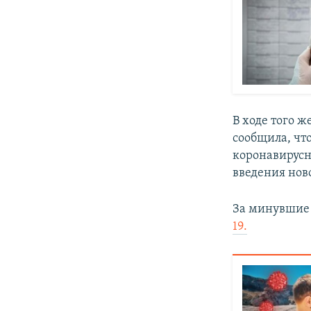
В ходе того 
сообщила, чт
коронавирусн
введения ново
За минувшие
19.