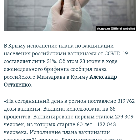
ПРИСОЕДИНЯЙТЕСЬ!
ПОБЕДИТЕЛЕЙ НЕ СУДЯТ?
КРЫМ.НЕПОКОРЕННЫЙ
ELIFBE
УКРАИНСКАЯ ПРОБЛЕМА КРЫМА
В Крыму исполнение плана по вакцинации
Все сайты RFE/RL
населения российскими вакцинами от COVID-19
составляет лишь 31%. Об этом 23 июня в ходе
еженедельного брифинга сообщил глава
российского Минздрава в Крыму
Александр
Остапенко.
«На сегодняшний день в регион поставлено 319 762
дозы вакцины. Вакцина использована на 85
процентов. Вакцинировано первым этапом 279 309
человек, из которых старше 60 лет – 132 043
человека. Исполнение плана вакцинации