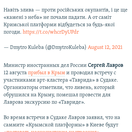
Навіть злива — проти російських окупантів, і це ще
«камені з неба» не почали падати. А от саміт
Кримської платформи відбудеться за будь-якої
погоди.
https://t.co/whcrDyUPdr
— Dmytro Kuleba (@DmytroKuleba)
August 12, 2021
Министр иностранных дел России
Сергей Лавров
12 августа
прибыл в Крым
и проводил встречу с
участниками арт-кластера «Таврида» в Судаке.
Организаторы отметили, что ливень, который
обрушился на Крыму, помешал провести для
Лаврова экскурсию по «Тавриде».
Во время встречи в Судаке Лавров заявил, что на
саммите «Крымской платформы» в Киеве будут