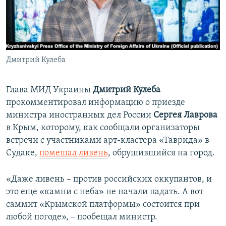
ПРИСОЕДИНЯЙТЕСЬ!
ПОБЕДИТЕЛЕЙ НЕ СУДЯТ?
КРЫМ.НЕПОКОРЕННЫЙ
ELIFBE
Дмитрий Кулеба
УКРАИНСКАЯ ПРОБЛЕМА КРЫМА
Все сайты RFE/RL
Глава МИД Украины
Дмитрий Кулеба
прокомментировал информацию о приезде
министра иностранных дел России
Сергея Лаврова
в Крым, которому, как сообщали организаторы
встречи с участниками арт-кластера «Таврида» в
Судаке,
помешал ливень
, обрушившийся на город.
«Даже ливень – против российских оккупантов, и
это еще «камни с неба» не начали падать. А вот
саммит «Крымской платформы» состоится при
любой погоде», – пообещал министр.