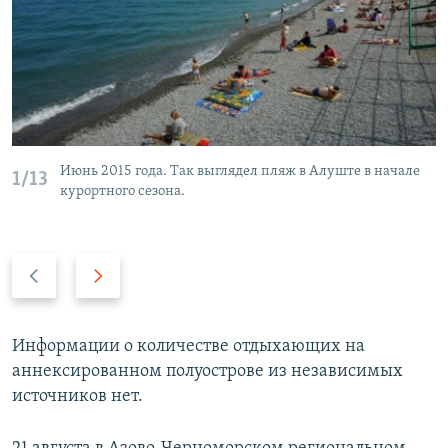
Июнь 2015 года. Так выглядел пляж в Алуште в начале
1/13
курортного сезона.
П
С
р
л
е
е
д
д
Информации о количестве отдыхающих на
ы
у
аннексированном полуострове из независимых
д
ю
источников нет.
у
щ
щ
и