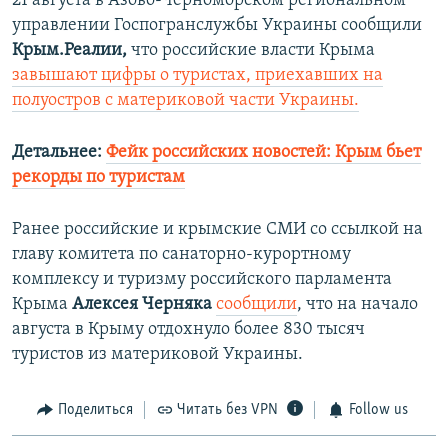
21 августа в Азово-Черноморском региональном
и
й
управлении Госпогранслужбы Украины сообщили
й
с
Крым.Реалии,
что российские власти Крыма
с
л
завышают цифры о туристах, приехавших на
л
а
полуостров с материковой части Украины.
а
й
й
д
Детальнее:
Фейк российских новостей: Крым бьет
д
рекорды по туристам
Ранее российские и крымские СМИ со ссылкой на
главу комитета по санаторно-курортному
комплексу и туризму российского парламента
Крыма
Алексея Черняка
сообщили
, что на начало
августа в Крыму отдохнуло более 830 тысяч
туристов из материковой Украины.
Поделиться
Читать без VPN
Follow us