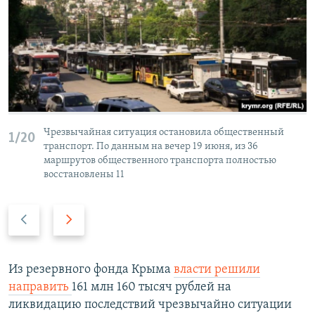
Чрезвычайная ситуация остановила общественный
1/20
транспорт. По данным на вечер 19 июня, из 36
маршрутов общественного транспорта полностью
восстановлены 11
П
С
р
л
е
е
д
д
Из резервного фонда Крыма
власти решили
ы
у
направить
161 млн 160 тысяч рублей на
д
ю
ликвидацию последствий чрезвычайно ситуации