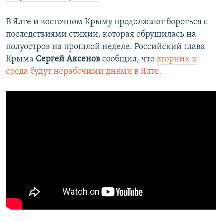
В Ялте и восточном Крыму продолжают бороться с
последствиями стихии, которая обрушилась на
полуостров на прошлой неделе. Российский глава
Крыма
Сергей Аксенов
сообщил, что
вторник и
среда будут нерабочими днями в Ялте.