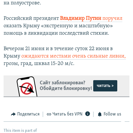
у
щ
на полуострове.
щ
и
и
й
Российский президент
Владимир Путин
поручил
й
с
оказать Крыму «экстренную и масштабную»
с
л
помощь в ликвидации последствий стихии.
л
а
а
й
Вечером 21 июня и в течение суток 22 июня в
й
д
Крыму
ожидаются местами очень сильные ливни,
д
грозы, град, шквал 15-20 м/с.
Сайт заблокирован?
читать >
Обойдите блокировку!
Поделиться
Читать без VPN
Follow us
This item is part of