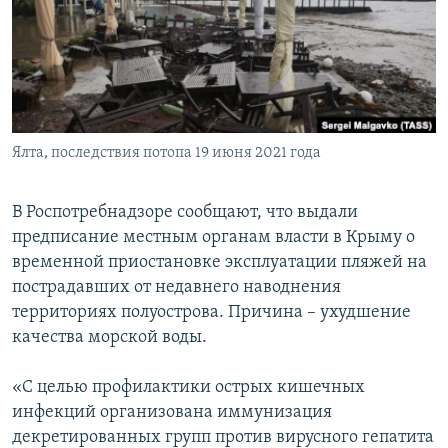
ПРИСОЕДИНЯЙТЕСЬ!
ПОБЕДИТЕЛЕЙ НЕ СУДЯТ?
КРЫМ.НЕПОКОРЕННЫЙ
ELIFBE
УКРАИНСКАЯ ПРОБЛЕМА КРЫМА
Все сайты RFE/RL
Ялта, последствия потопа 19 июня 2021 года
В Роспотребнадзоре сообщают, что выдали
предписание местным органам власти в Крыму о
временной приостановке эксплуатации пляжей на
пострадавших от недавнего наводнения
территориях полуострова. Причина – ухудшение
качества морской воды.
«С целью профилактики острых кишечных
инфекций организована иммунизация
декретированных групп против вирусного гепатита