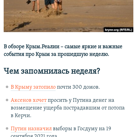
ПРИСОЕДИНЯЙТЕСЬ!
ПОБЕДИТЕЛЕЙ НЕ СУДЯТ?
КРЫМ.НЕПОКОРЕННЫЙ
ELIFBE
Все сайты RFE/RL
УКРАИНСКАЯ ПРОБЛЕМА КРЫМА
В обзоре Крым.Реалии – самые яркие и важные
события про Крым за прошедшую неделю.
Чем запомнилась неделя?
В Крыму затопило
почти 300 домов.
Аксенов хочет
просить у Путина денег на
возмещение ущерба пострадавшим от потопа
в Керчи.
Путин назначил
выборы в Госдуму на 19
сентября 2021 года.