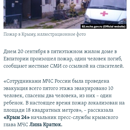
ПРИСОЕДИНЯЙТЕСЬ!
ПОБЕДИТЕЛЕЙ НЕ СУДЯТ?
КРЫМ.НЕПОКОРЕННЫЙ
ELIFBE
Пожар в Крыму, иллюстрационное фото
УКРАИНСКАЯ ПРОБЛЕМА КРЫМА
Все сайты RFE/RL
Днем 20 сентября в пятиэтажном жилом доме в
Евпатории произошел пожар, один человек погиб,
сообщают местные СМИ со ссылкой на спасателей.
«Сотрудниками МЧС России была проведена
эвакуация всего пятого этажа эвакуировано 10
человек, спасены два человека, из них – один
ребенок. В настоящее время пожар локализован на
площади 18 квадратных метров», – рассказала
«Крым 24»
начальник пресс-службы крымского
глава МЧС
Лина Кратюк.