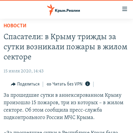
Доступность
ссылки
Вернуться
НОВОСТИ
к
НОВОСТИ
Спасатели: в Крыму трижды за
основному
СПЕЦПРОЕКТЫ
содержанию
сутки возникали пожары в жилом
ВОДА
Вернутся
ГРУЗ 200
секторе
к
ИСТОРИЯ
КАРТА ВОЕННЫХ ОБЪЕКТОВ КРЫМА
главной
15 июля 2020, 14:43
ЕЩЕ
11 ЛЕТ ОККУПАЦИИ КРЫМА. 11 ИСТОРИЙ СОПРОТИВЛЕНИЯ
навигации
Вернутся
Поделиться
Читать без VPN
РАДІО СВОБОДА
ИНТЕРАКТИВ
к
За прошедшие сутки в аннексированном Крыму
КАК ОБОЙТИ БЛОКИРОВКУ
ИНФОГРАФИКА
поиску
произошло 15 пожаров, три из которых – в жилом
ТЕЛЕПРОЕКТ КРЫМ.РЕАЛИИ
секторе. Об этом сообщила пресс-служба
Українською
подконтрольного России МЧС Крыма.
СОВЕТЫ ПРАВОЗАЩИТНИКОВ
Qırımtatar
ПРОПАВШИЕ БЕЗ ВЕСТИ