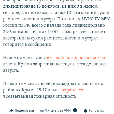
«За прошедшие сутки в Республике Крым было
ПРИСОЕДИНЯЙТЕСЬ!
ПОБЕДИТЕЛЕЙ НЕ СУДЯТ?
ликвидировано 15 пожаров, из них 3 в жилом
секторе, 2 в нежилом, а также 10 возгораний сухой
КРЫМ.НЕПОКОРЕННЫЙ
растительности и мусора. По данным ЦУКС ГУ МЧС
ELIFBE
России по РК, всего с начала года ликвидировано
2156 пожаров, из них 1400 – пожары, связанные с
УКРАИНСКАЯ ПРОБЛЕМА КРЫМА
возгоранием сухой растительности и мусора», –
Все сайты RFE/RL
говорится в сообщении.
Напомним, в связи с
высокой пожароопасностью
власти Крыма запретили посещать леса до начала
августа.
По данным спасателей, в западных и восточных
районах Крыма 15-17 июля
сохранится
чрезвычайная пожарная опасность.
Поделиться
Читать без VPN
Follow us