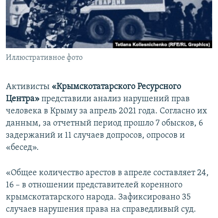
ПРИСОЕДИНЯЙТЕСЬ!
ПОБЕДИТЕЛЕЙ НЕ СУДЯТ?
КРЫМ.НЕПОКОРЕННЫЙ
ELIFBE
Иллюстративное фото
УКРАИНСКАЯ ПРОБЛЕМА КРЫМА
Все сайты RFE/RL
Активисты
«Крымскотатарского Ресурсного
Центра»
представили анализ нарушений прав
человека в Крыму за апрель 2021 года. Согласно их
данным, за отчетный период прошло 7 обысков, 6
задержаний и 11 случаев допросов, опросов и
«бесед».
«Общее количество арестов в апреле составляет 24,
16 – в отношении представителей коренного
крымскотатарского народа. Зафиксировано 35
случаев нарушения права на справедливый суд.