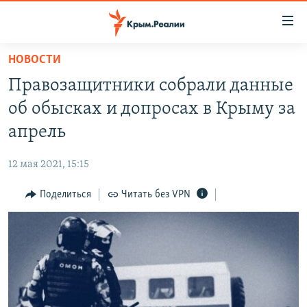
Доступность
ссылки
Вернуться
НОВОСТИ
к
НОВОСТИ
Правозащитники собрали данные
основному
СПЕЦПРОЕКТЫ
содержанию
об обысках и допросах в Крыму за
ВОДА
Вернутся
ГРУЗ 200
апрель
к
ИСТОРИЯ
КАРТА ВОЕННЫХ ОБЪЕКТОВ КРЫМА
главной
12 мая 2021, 15:15
ЕЩЕ
11 ЛЕТ ОККУПАЦИИ КРЫМА. 11 ИСТОРИЙ СОПРОТИВЛЕНИЯ
навигации
Вернутся
Поделиться
Читать без VPN
РАДІО СВОБОДА
ИНТЕРАКТИВ
к
КАК ОБОЙТИ БЛОКИРОВКУ
ИНФОГРАФИКА
поиску
ТЕЛЕПРОЕКТ КРЫМ.РЕАЛИИ
Українською
СОВЕТЫ ПРАВОЗАЩИТНИКОВ
Qırımtatar
ПРОПАВШИЕ БЕЗ ВЕСТИ