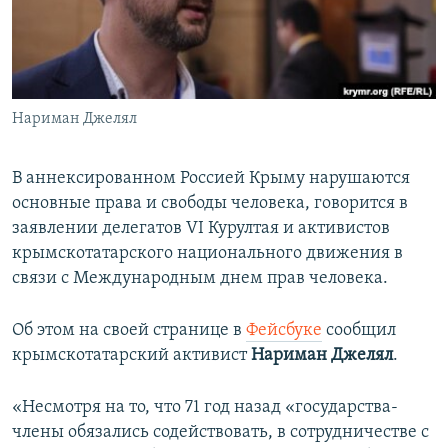
ПРИСОЕДИНЯЙТЕСЬ!
ПОБЕДИТЕЛЕЙ НЕ СУДЯТ?
КРЫМ.НЕПОКОРЕННЫЙ
ELIFBE
Нариман Джелял
УКРАИНСКАЯ ПРОБЛЕМА КРЫМА
Все сайты RFE/RL
В аннексированном Россией Крыму нарушаются
основные права и свободы человека, говорится в
заявлении делегатов VI Курултая и активистов
крымскотатарского национального движения в
связи с Международным днем прав человека.
Об этом на своей странице в
Фейсбуке
сообщил
крымскотатарский активист
Нариман Джелял
.
«Несмотря на то, что 71 год назад «государства-
члены обязались содействовать, в сотрудничестве с