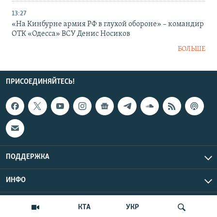
13:27
«На Кинбурне армия РФ в глухой обороне» – командир
ОТК «Одесса» ВСУ Денис Носиков
БОЛЬШЕ
ПРИСОЕДИНЯЙТЕСЬ!
ПОДДЕРЖКА
ИНФО
UTC+3
Copyright Крым.Реалии, 2026 | Все права защищены.
КТА
УКР