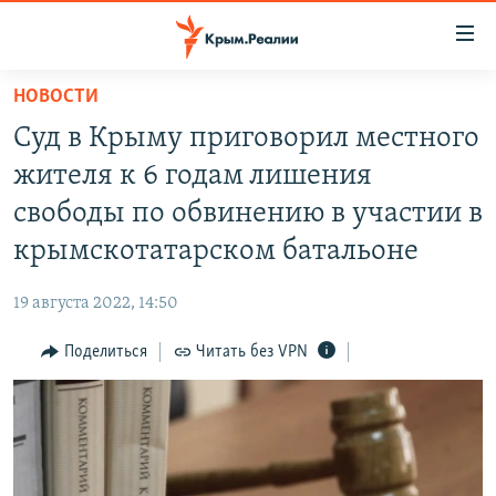
Доступность
ссылки
Вернуться
НОВОСТИ
к
НОВОСТИ
Суд в Крыму приговорил местного
основному
СПЕЦПРОЕКТЫ
содержанию
жителя к 6 годам лишения
ВОДА
Вернутся
ГРУЗ 200
свободы по обвинению в участии в
к
ИСТОРИЯ
КАРТА ВОЕННЫХ ОБЪЕКТОВ КРЫМА
крымскотатарском батальоне
главной
ЕЩЕ
11 ЛЕТ ОККУПАЦИИ КРЫМА. 11 ИСТОРИЙ СОПРОТИВЛЕНИЯ
навигации
19 августа 2022, 14:50
Вернутся
РАДІО СВОБОДА
ИНТЕРАКТИВ
к
Поделиться
Читать без VPN
КАК ОБОЙТИ БЛОКИРОВКУ
ИНФОГРАФИКА
поиску
ТЕЛЕПРОЕКТ КРЫМ.РЕАЛИИ
Українською
СОВЕТЫ ПРАВОЗАЩИТНИКОВ
Qırımtatar
ПРОПАВШИЕ БЕЗ ВЕСТИ