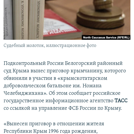
ПРИСОЕДИНЯЙТЕСЬ!
ПОБЕДИТЕЛЕЙ НЕ СУДЯТ?
КРЫМ.НЕПОКОРЕННЫЙ
ELIFBE
УКРАИНСКАЯ ПРОБЛЕМА КРЫМА
Все сайты RFE/RL
Судебный молоток, иллюстрационное фото
Подконтрольный России Белогорский районный
суд Крыма вынес приговор крымчанину, которого
обвинили в участии в «крымскотатарском
добровольческом батальоне им. Номана
Челебиджихана». Об этом сообщает российское
государственное информационное агентство
ТАСС
со ссылкой на управление ФСБ России по Крыму.
«Вынесен приговор в отношении жителя
Республики Крым 1996 года рождения,