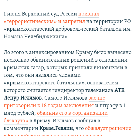
1 июня Верховный суд России
признал
«террористическим» и запретил
на территории РФ
«крымскотатарский добровольческий батальон им.
Номана Челебиджихана».
До этого в аннексированном Крыму было вынесено
несколько обвинительных решений в отношении
крымских татар, которых признали виновными в
том, что они являлись членами
«крымскотатарского батальона», основателем
которого считается гендиректор телеканала
ATR
Ленур Ислямов
. Самого Ислямова
заочно
приговорили к 18 годам заключения
и штрафу в 1
млрд рублей,
обвинив его в «организации
блэкаута»
в Крыму. Ислямов сообщил в
комментарии
Крым.Реалии
, что
обжалует решение