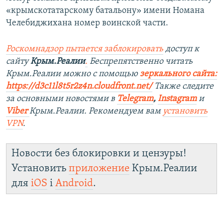
«крымскотатарскому батальону» имени Номана
Челебиджихана номер воинской части.
Роскомнадзор пытается заблокировать
доступ к
сайту
Крым.Реалии
.
Беспрепятственно читать
Крым.Реалии можно с помощью
зеркального сайта:
https://d3c11l8t5r2z4n.cloudfront.net/
Также следите
за основными новостями в
Telegram
,
Instagram
и
Viber
Крым.Реалии. Рекомендуем вам
установить
VPN
.
Новости без блокировки и цензуры!
Установить
приложение
Крым.Реалии
для
iOS
і
Android
.