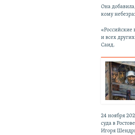
Она добавила
кому небезра
«Российские 
и всех други
Саид.
24 ноября 20
суда в Ростов
Игоря Шендр