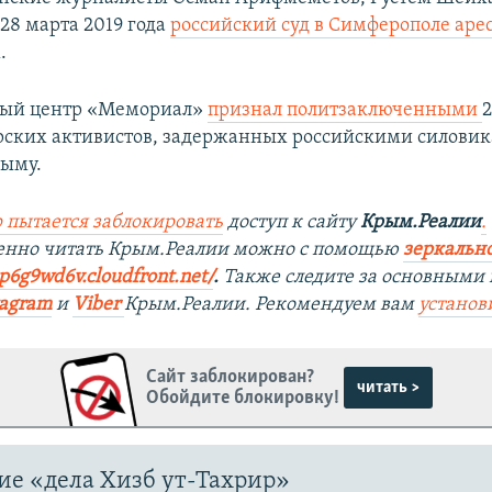
 28 марта 2019 года
российский суд в Симферополе аре
​
ый центр «Мемориал»
признал политзаключенными
ских активистов, задержанных российскими силовик
рыму.
 пытается заблокировать
доступ к сайту
Крым.Реалии
.
венно читать Крым.Реалии можно с помощью
зеркально
9p6g9wd6v.cloudfront.net/
. ​
Также следите за основными 
tagram
и
Viber
Крым.Реалии. Рекомендуем вам
установ
Сайт заблокирован?
читать >
Обойдите блокировку!
е «дела Хизб ут-Тахрир»