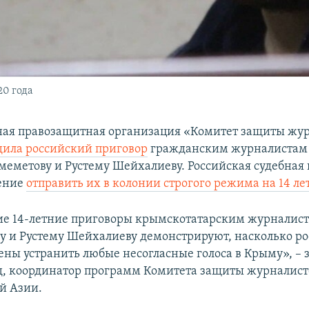
0 года
ая правозащитная организация «Комитет защиты жу
дила российский приговор
гражданским журналистам
еметову и Рустему Шейхалиеву. Российская судебная 
ение
отправить их в колонии строгого режима на 14 ле
е 14-летние приговоры крымскотатарским журналис
 и Рустему Шейхалиеву демонстрируют, насколько р
ены устранить любые несогласные голоса в Крыму», – 
д, координатор программ Комитета защиты журналист
й Азии.