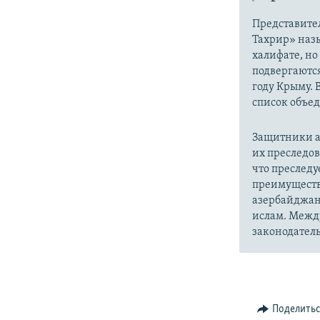
Представите
Тахрир» наз
халифате, но
подвергаютс
году Крыму. 
список объе
Защитники а
их преследо
что преслед
преимуществ
азербайджан
ислам. Межд
законодатель
Поделить