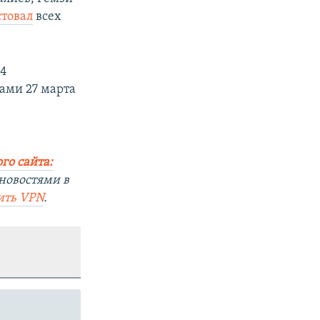
стовал
всех
24
ами 27 марта
го сайта:
новостями в
ить
VPN
.