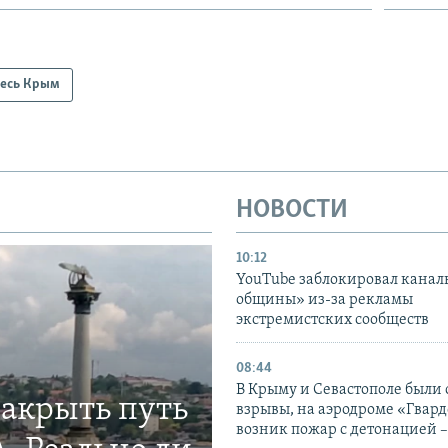
есь Крым
НОВОСТИ
10:12
YouTube заблокировал канал
общины» из-за рекламы
экстремистских сообществ
08:44
В Крыму и Севастополе были
закрыть путь
взрывы, на аэродроме «Гвар
возник пожар с детонацией 