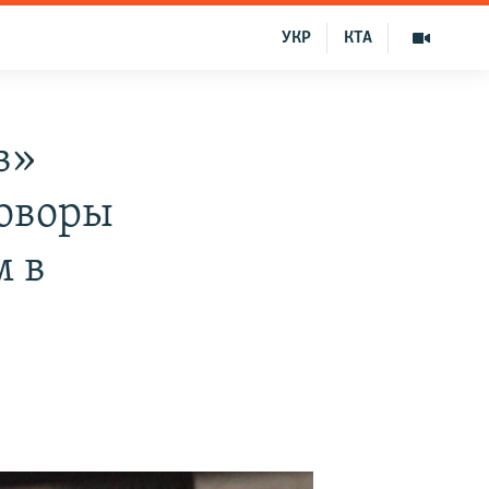
УКР
КТА
в»
говоры
м в