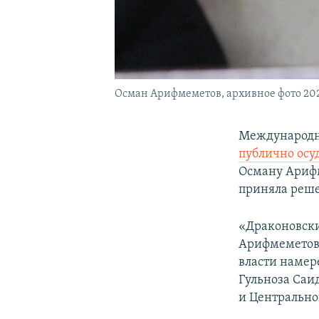
Осман Арифмеметов, архивное фото 202
Международн
публично осу
Осману Арифм
приняла реш
«Драконовски
Арифмеметову
власти намер
Гульноза Саи
и Центрально