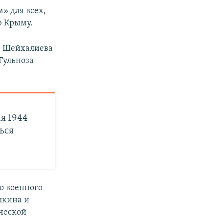
» для всех,
ю Крыму.
, Шейхалиева
Гульноза
я 1944
ься
о военного
алкина и
ческой