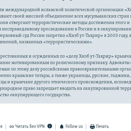
ли международной исламской политической организации «Хи
ывают своей миссией объединение всех мусульманских стран 
 они отвергают террористические методы достижения этого и г
я несправедливому преследованию в России и в оккупированн
Верховный суд России запретил «Хизб ут-Тахрир» в 2003 году,
динений, названных «террористическими».
рестованных и осужденных по «делу Хизб ут-Тахрир» крымч
вание мотивированным по религиозному признаку. Адвокаты 
уемые по этому делу российскими правоохранительными орга
енно крымские татары, а также украинцы, русские, таджики,
цы и крымчане другого этнического происхождения, испов
ународное право запрещает вводить на оккупированной тер
ство оккупирующего государства.
ся
Читать без VPN
Follow us
Печать