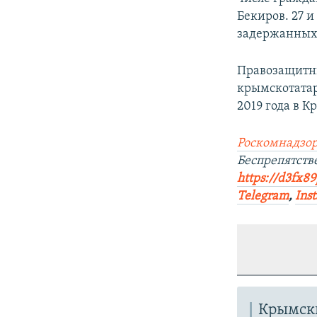
Бекиров. 27 и
задержанных.
Правозащитн
крымскотатар
2019 года в К
Роскомнадзор
Беспрепятст
https://d3fx8
Telegram
,
Ins
Крымски