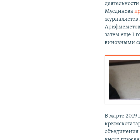
деятельности
Муединова
пр
журналистов 
Арифмеметова
затем еще 1 
виновными се
В марте 2019
крымскотатар
объединения 
числе гражда