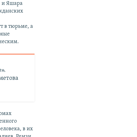
а и Яшара
ажданских
т в тюрьме, а
имые
ческим.
».
метова
омах
венного
еловека, в их
лиев, Ремзи