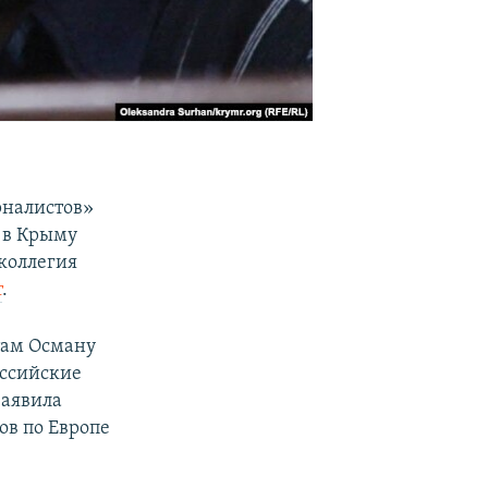
рналистов»
 в Крыму
коллегия
т
.
там Осману
оссийские
заявила
ов по Европе