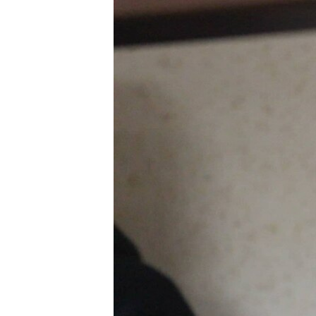
ПОБЕДИТЕЛЕЙ НЕ СУДЯТ?
КРЫМ.НЕПОКОРЕННЫЙ
ELIFBE
УКРАИНСКАЯ ПРОБЛЕМА КРЫМА