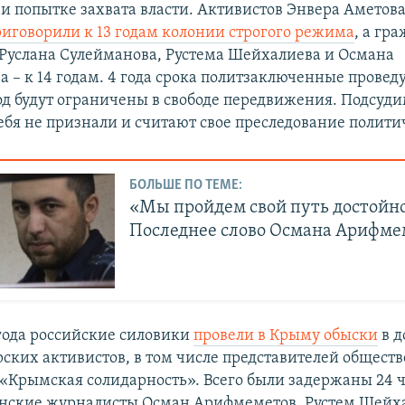
 и попытке захвата власти. Активистов Энвера Аметов
иговорили к 13 годам колонии строгого режима
, а гр
Руслана Сулейманова, Рустема Шейхалиева и Османа
 – к 14 годам. 4 года срока политзаключенные проведу
год будут ограничены в свободе передвижения. Подсуд
бя не признали и считают свое преследование полити
БОЛЬШЕ ПО ТЕМЕ:
«Мы пройдем свой путь достойно
Последнее слово Османа Арифме
 года российские силовики
провели в Крыму обыски
в д
ских активистов, в том числе представителей общест
«Крымская солидарность». Всего были задержаны 24 ч
нские журналисты Осман Арифмеметов, Рустем Шейха