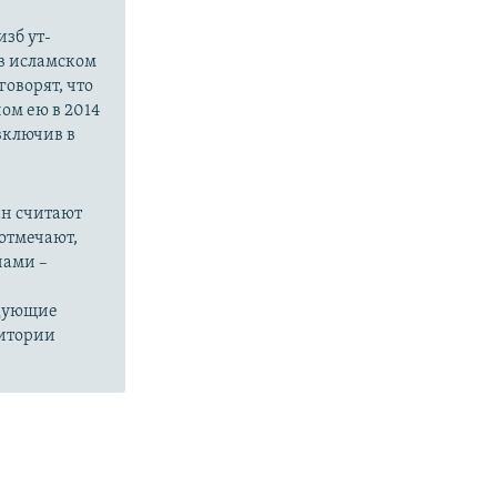
зб ут-
в исламском
оворят, что
ом ею в 2014
 включив в
ан считают
отмечают,
нами –
едующие
ритории