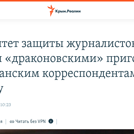
тет защиты журналисто
л «драконовскими» при
анским корреспондента
у
 10:23
ся
Читать без VPN