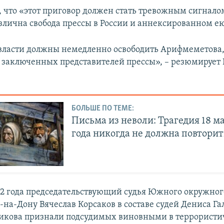
, что «этот приговор должен стать тревожным сигналом
злична свобода прессы в России и аннексированном е
власти должны немедленно освободить Арифмеметова
х заключенных представителей прессы», – резюмирует 
БОЛЬШЕ ПО ТЕМЕ:
Письма из неволи: Трагедия 18 ма
года никогда не должна повторит
22 года председательствующий судья Южного окружног
е-на-Дону Вячеслав Корсаков в составе судей Дениса Г
икова признали подсудимых виновными в террористи