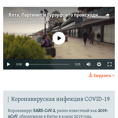
Ялта, Партенит и Гурзуф: что происходит на пляжах? (видео)
видео
Крым.Реалии
No media source currently available
Auto
0:00
3:25
270p
Загрузить
360p
Auto
270p
360p
480p
480p
Коронавирусная инфекция COVID-19
1080p
1080p
Коронавирус
SARS-CoV-2
, ранее известный как
2019-
nCoV
, обнаружили в Китае в конце 2019 года.