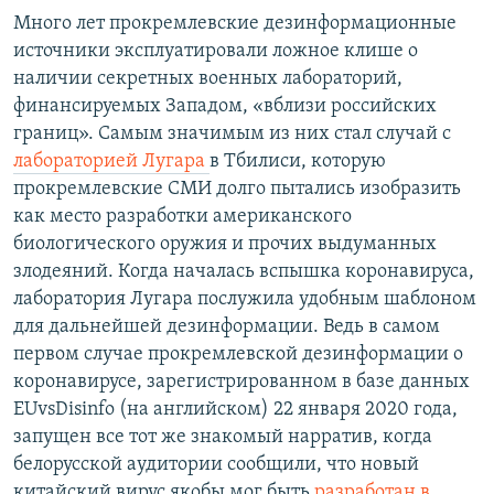
Много лет прокремлевские дезинформационные
источники эксплуатировали ложное клише о
наличии секретных военных лабораторий,
финансируемых Западом, «вблизи российских
границ». Самым значимым из них стал случай с
лабораторией Лугара
в Тбилиси, которую
прокремлевские СМИ долго пытались изобразить
как место разработки американского
биологического оружия и прочих выдуманных
злодеяний. Когда началась вспышка коронавируса,
лаборатория Лугара послужила удобным шаблоном
для дальнейшей дезинформации. Ведь в самом
первом случае прокремлевской дезинформации о
коронавирусе, зарегистрированном в базе данных
EUvsDisinfo (на английском) 22 января 2020 года,
запущен все тот же знакомый нарратив, когда
белорусской аудитории сообщили, что новый
китайский вирус якобы мог быть
разработан в