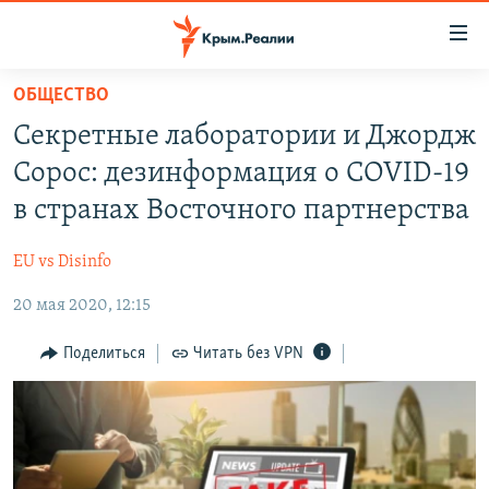
Доступность
ссылки
Вернуться
ОБЩЕСТВО
к
НОВОСТИ
Секретные лаборатории и Джордж
основному
СПЕЦПРОЕКТЫ
содержанию
Сорос: дезинформация о COVID-19
ВОДА
Вернутся
ГРУЗ 200
в странах Восточного партнерства
к
ИСТОРИЯ
КАРТА ВОЕННЫХ ОБЪЕКТОВ КРЫМА
главной
EU vs Disinfo
ЕЩЕ
11 ЛЕТ ОККУПАЦИИ КРЫМА. 11 ИСТОРИЙ СОПРОТИВЛЕНИЯ
навигации
Вернутся
20 мая 2020, 12:15
РАДІО СВОБОДА
ИНТЕРАКТИВ
к
КАК ОБОЙТИ БЛОКИРОВКУ
ИНФОГРАФИКА
Поделиться
Читать без VPN
поиску
ТЕЛЕПРОЕКТ КРЫМ.РЕАЛИИ
Українською
СОВЕТЫ ПРАВОЗАЩИТНИКОВ
Qırımtatar
ПРОПАВШИЕ БЕЗ ВЕСТИ