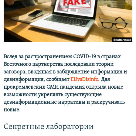
ПРИСОЕДИНЯЙТЕСЬ!
ПОБЕДИТЕЛЕЙ НЕ СУДЯТ?
КРЫМ.НЕПОКОРЕННЫЙ
ELIFBE
УКРАИНСКАЯ ПРОБЛЕМА КРЫМА
Все сайты RFE/RL
Вслед за распространением COVID-19 в странах
Восточного партнерства последовали теории
заговора, вводящая в заблуждение информация и
дезинформация, сообщает
EUvsDisinfo
. Для
прокремлевских СМИ пандемия открыла новые
возможности укреплять существующие
дезинформационные нарративы и раскручивать
новые.
Секретные лаборатории