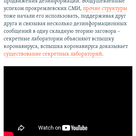
продвижения дезинформации. Воодушевленные
успехом прокремлевских СМИ,
прочие структуры
тоже начали его использовать, поддерживая друг
друга и связывая несколько дезинформационных
сообщений в одну складную теорию заговора –
секретные лаборатории объясняют вспышку
коронавируса, вспышка коронавируса доказывает
существование секретных лабораторий
.