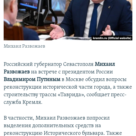
ПРИСОЕДИНЯЙТЕСЬ!
ПОБЕДИТЕЛЕЙ НЕ СУДЯТ?
КРЫМ.НЕПОКОРЕННЫЙ
ELIFBE
УКРАИНСКАЯ ПРОБЛЕМА КРЫМА
Все сайты RFE/RL
Михаил Развожаев
Российский губернатор Севастополя
Михаил
Развожаев
на встрече с президентом России
Владимиром Путиным
в Москве обсудил вопросы
реконструкции исторической части города, а также
строительству трассы «Таврида», сообщает пресс-
служба Кремля.
В частности, Михаил Развозжаев попросил
выделения дополнительных средств на
реконструкцию Исторического бульвара. Также