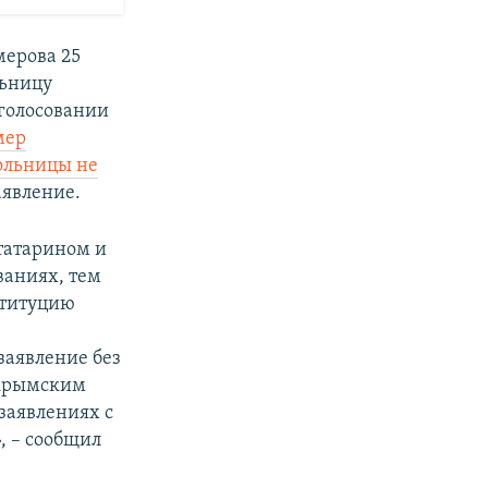
мерова 25
льницу
 голосовании
мер
больницы не
аявление.
татарином и
ваниях, тем
ституцию
заявление без
я крымским
 заявлениях с
, – сообщил