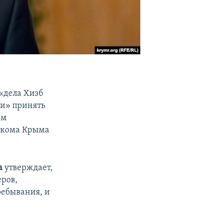
«дела Хизб
и» принять
ом
иркома Крыма
а
утверждает,
еров,
ребывания, и