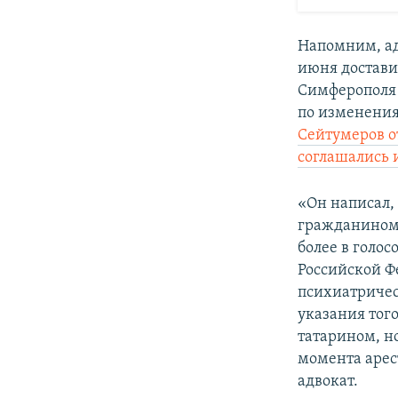
Напомним, а
июня достави
Симферополя 
по изменения
Сейтумеров от
соглашались 
«Он написал,
гражданином 
более в голо
Российской Ф
психиатричес
указания тог
татарином, но
момента арест
адвокат.