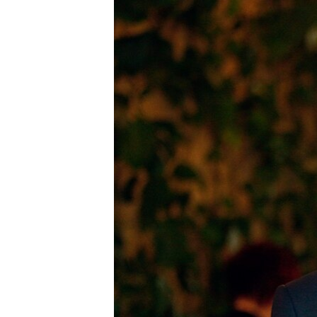
ПОБЕДИТЕЛЕЙ НЕ СУДЯТ?
КРЫМ.НЕПОКОРЕННЫЙ
ELIFBE
УКРАИНСКАЯ ПРОБЛЕМА КРЫМА