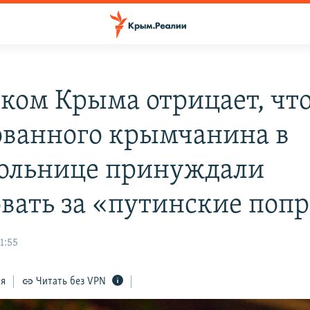
ком Крыма отрицает, чт
ованного крымчанина в
ольнице принуждали
овать за «путинские поп
1:55
ся
Читать без VPN