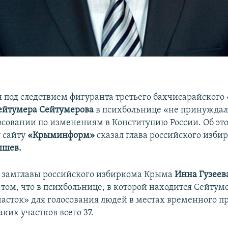
 под следствием фигуранта третьего бахчисарайского 
ейтумера Сейтумерова
в психбольнице «не принуждал
лосовании по изменениям в Конституцию России. Об эт
 сайту
«Крыминформ»
сказал глава российского изб
ышев.
я замглавы российского избиркома Крыма
Инна Гузеев
в том, что в психбольнице, в которой находится Сейтум
часток» для голосования людей в местах временного п
аких участков всего 37.