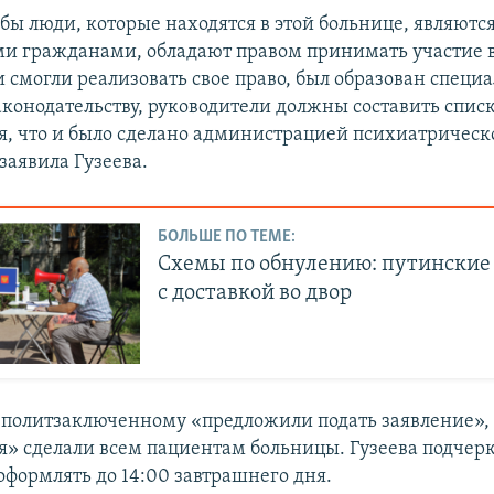
обы люди, которые находятся в этой больнице, являютс
и гражданами, обладают правом принимать участие 
и смогли реализовать свое право, был образован специ
аконодательству, руководители должны составить списк
я, что и было сделано администрацией психиатрическ
заявила Гузеева.
БОЛЬШЕ ПО ТЕМЕ:
Схемы по обнулению: путинские
с доставкой во двор
, политзаключенному «предложили подать заявление», 
» сделали всем пациентам больницы. Гузеева подчерк
оформлять до 14:00 завтрашнего дня.