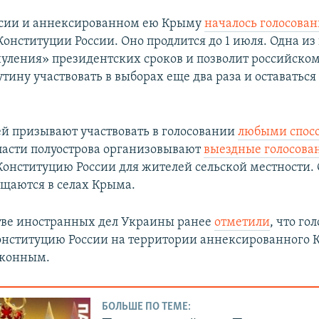
ссии и аннексированном ею Крыму ​
началось голосова
Конституции России. Оно продлится до 1 июля. Одна из
нуления» президентских сроков и позволит российско
ину участвовать в выборах еще два раза и оставаться 
й призывают участвовать в голосовании
любыми спос
ласти полуострова организовывают
выездные голосова
Конституцию России для жителей сельской местности.
ещаются в селах Крыма.
ве иностранных дел Украины ранее
отметили
, что го
онституцию России на территории аннексированного
аконным.
БОЛЬШЕ ПО ТЕМЕ: