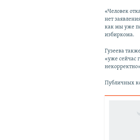
«Человек отка
нет заявления
как мы уже п
избиркома.
Гузеева также
«уже сейчас 
некорректно»
Публичных ко