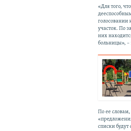
«Для того, чт
дееспособным
голосовании 
участок. По з
них находитс
больницы», – 
По ее словам
«предложения
списки будут 