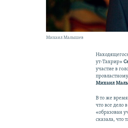
Михаил Малышев
Находящегося
ут-Тахрир»
С
участие в го
провластному
Михаил Мал
В то же врем
что все дело 
«образован у
сказала, что т