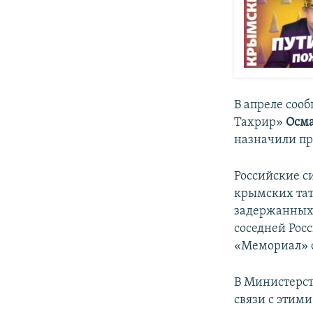
В апреле сооб
Тахрир»
Осма
назначили пр
Российские с
крымских тат
задержанных 
соседней Рос
«Мемориал» 
В Министерст
связи с этим