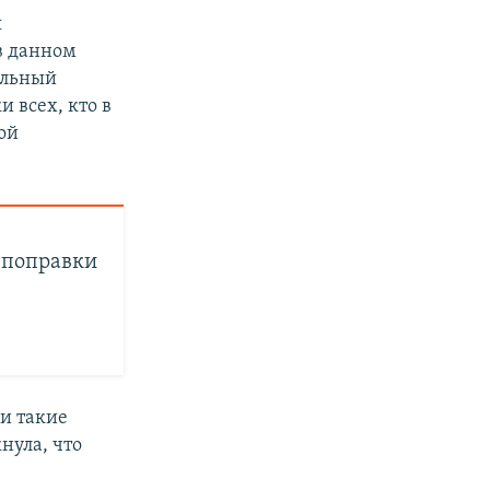
я
в данном
альный
и всех, кто в
ой
 поправки
и такие
нула, что