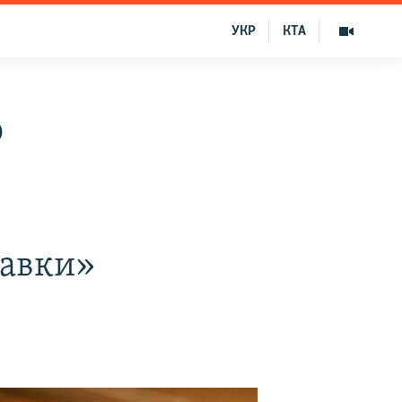
УКР
КТА
о
равки»