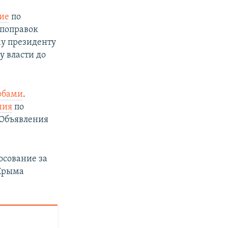
ние
по
 поправок
му президенту
у власти до
обами
.
ния
по
 Объявления
лосование за
 Крыма