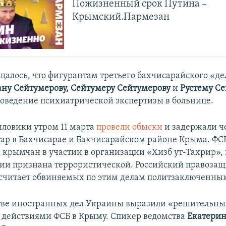
Пожизненный срок Путина –
Крымский.Пармезан
щалось, что фигурантам третьего бахчисарайского «де
ну Сейтумерову, Сейтумеру Сейтумерову
и
Рустему С
оведение психиатрической экспертизы в больнице.
иловики утром 11 марта
провели обыски
и задержали ч
ар в Бахчисарае и Бахчисарайском районе Крыма. ФСБ
крымчан в участии в организации «Хизб ут-Тахрир», 
сии признана террористической. Российский правоза
считает обвиняемых по этим делам политзаключенны
ве иностранных дел Украины выразили «решительный
и действиями ФСБ в Крыму. Спикер ведомства
Екатерин