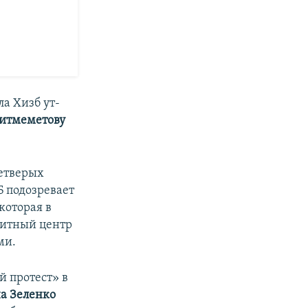
ла Хизб ут-
еитмеметову
етверых
 подозревает
которая в
щитный центр
ми.
 протест» в
а Зеленко