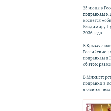
25 июня в Ро
поправкам к 
коснется «об
Владимиру Пут
2036 года.
В Крыму люде
Российские в
поправкам в 
об этом разм
В Министерст
поправки в К
является нез