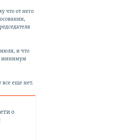
у что от него
лосовании,
редседателя
 июля, и что
ак минимум
все еще нет.
ети о
и