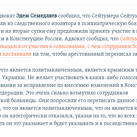
двокат
Эдем Семедляев
сообщил, что Сейтумера Сейту
ли из следственного изолятора в психиатрическую бо
и на вторые сутки ему предложили принять участие в
м в Конституцию России. Адвокат сообщил, что
Сейту
казался от участия в голосовании, с чем сотрудники 
и настаивали
на том, чтобы арестованный переписал з
 что является политзаключенным, является крымским 
Украины. Не желает участвовать в каких-либо голосо
совании за исправление по внесению изменений в Кон
едерации. Это очень сильно возмутило сотрудников
кой больницы. Они попросили его переписать данное 
о, что он является политзаключенным, что он являетс
 он категорически отказался, указав на то, что во всех
а он это указывает и будет указывать и в последствии»