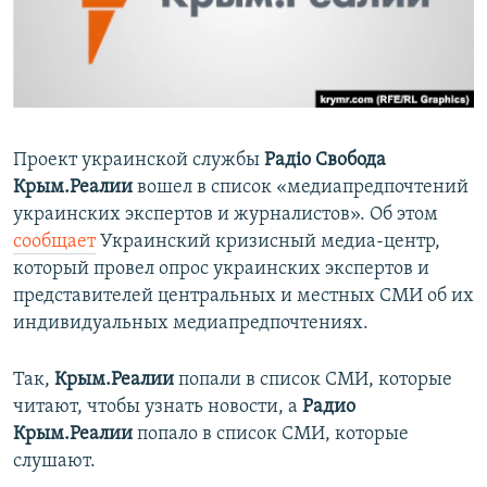
ПРИСОЕДИНЯЙТЕСЬ!
ПОБЕДИТЕЛЕЙ НЕ СУДЯТ?
КРЫМ.НЕПОКОРЕННЫЙ
ELIFBE
УКРАИНСКАЯ ПРОБЛЕМА КРЫМА
Проект украинской службы
Радіо Свобода
Все сайты RFE/RL
Крым.Реалии
вошел в список «медиапредпочтений
украинских экспертов и журналистов». Об этом
сообщает
Украинский кризисный медиа-центр,
который провел опрос украинских экспертов и
представителей центральных и местных СМИ об их
индивидуальных медиапредпочтениях.
Так,
Крым.Реалии
попали в список СМИ, которые
читают, чтобы узнать новости, а
Радио
Крым.Реалии
попало в список СМИ, которые
слушают.