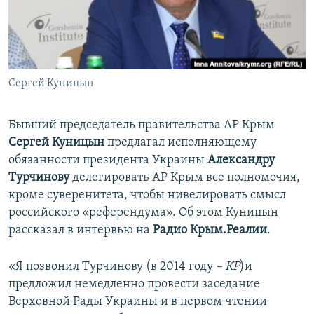
ПРИСОЕДИНЯЙТЕСЬ!
ПОБЕДИТЕЛЕЙ НЕ СУДЯТ?
КРЫМ.НЕПОКОРЕННЫЙ
ELIFBE
Сергей Куницын
УКРАИНСКАЯ ПРОБЛЕМА КРЫМА
Все сайты RFE/RL
Бывший председатель правительства АР Крым
Сергей Куницын
предлагал исполняющему
обязанности президента Украины
Александру
Турчинову
делегировать АР Крым все полномочия,
кроме суверенитета, чтобы нивелировать смысл
российского «референдума». Об этом Куницын
рассказал в интервью на
Радио Крым.Реалии
.
«Я позвонил Турчинову (в 2014 году
– КР
)и
предложил немедленно провести заседание
Верховной Рады Украины и в первом чтении