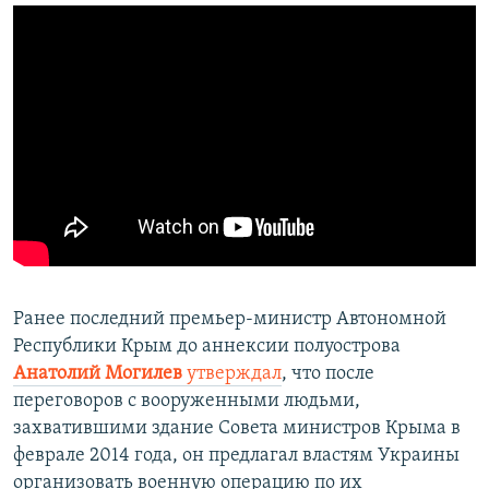
Ранее последний премьер-министр Автономной
Республики Крым до аннексии полуострова
Анатолий Могилев
утверждал
, что после
переговоров с вооруженными людьми,
захватившими здание Совета министров Крыма в
феврале 2014 года, он предлагал властям Украины
организовать военную операцию по их