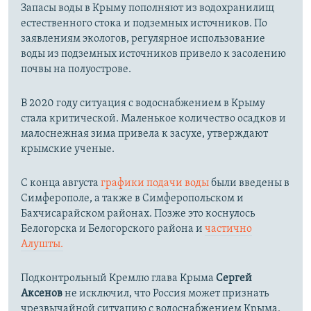
Запасы воды в Крыму пополняют из водохранилищ
естественного стока и подземных источников. По
заявлениям экологов, регулярное использование
воды из подземных источников привело к засолению
почвы на полуострове.
В 2020 году ситуация с водоснабжением в Крыму
стала критической. Маленькое количество осадков и
малоснежная зима привела к засухе, утверждают
крымские ученые.
С конца августа
графики подачи воды
были введены в
Симферополе, а также в Симферопольском и
Бахчисарайском районах. Позже это коснулось
Белогорска и Белогорского района и
частично
Алушты.
Подконтрольный Кремлю глава Крыма
Сергей
Аксенов
не исключил, что Россия может признать
чрезвычайной ситуацию с водоснабжением Крыма.