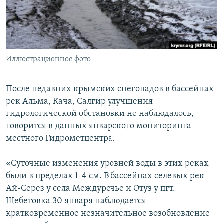
ПРИСОЕДИНЯЙТЕСЬ!
ПОБЕДИТЕЛЕЙ НЕ СУДЯТ?
КРЫМ.НЕПОКОРЕННЫЙ
ELIFBE
Иллюстрационное фото
УКРАИНСКАЯ ПРОБЛЕМА КРЫМА
Все сайты RFE/RL
После недавних крымских снегопадов в бассейнах
рек Альма, Кача, Салгир улучшения
гидрологической обстановки не наблюдалось,
говорится в данных январского мониторинга
местного Гидрометцентра.
«Суточные изменения уровней воды в этих реках
были в пределах 1-4 см. В бассейнах селевых рек
Ай-Серез у села Междуречье и Отуз у пгт.
Щебетовка 30 января наблюдается
кратковременное незначительное возобновление