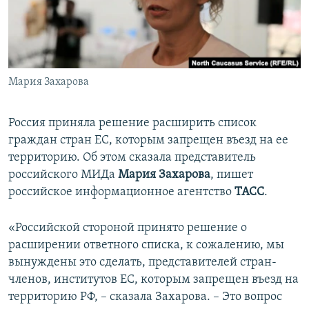
ПРИСОЕДИНЯЙТЕСЬ!
ПОБЕДИТЕЛЕЙ НЕ СУДЯТ?
КРЫМ.НЕПОКОРЕННЫЙ
ELIFBE
Мария Захарова
УКРАИНСКАЯ ПРОБЛЕМА КРЫМА
Все сайты RFE/RL
Россия приняла решение расширить список
граждан стран ЕС, которым запрещен въезд на ее
территорию. Об этом сказала представитель
российского МИДа
Мария Захарова
, пишет
российское информационное агентство
ТАСС
.
«Российской стороной принято решение о
расширении ответного списка, к сожалению, мы
вынуждены это сделать, представителей стран-
членов, институтов ЕС, которым запрещен въезд на
территорию РФ, – сказала Захарова. – Это вопрос