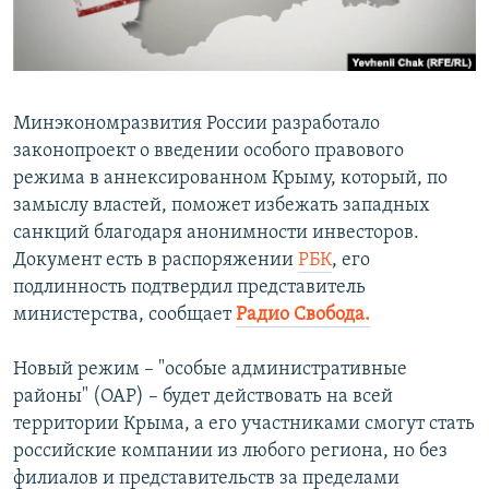
ПРИСОЕДИНЯЙТЕСЬ!
ПОБЕДИТЕЛЕЙ НЕ СУДЯТ?
КРЫМ.НЕПОКОРЕННЫЙ
ELIFBE
Минэкономразвития России разработало
УКРАИНСКАЯ ПРОБЛЕМА КРЫМА
законопроект о введении особого правового
Все сайты RFE/RL
режима в аннексированном Крыму, который, по
замыслу властей, поможет избежать западных
санкций благодаря анонимности инвесторов.
Документ есть в распоряжении
РБК
, его
подлинность подтвердил представитель
министерства, сообщает
Радио Свобода.
Новый режим – "особые административные
районы" (ОАР) – будет действовать на всей
территории Крыма, а его участниками смогут стать
российские компании из любого региона, но без
филиалов и представительств за пределами