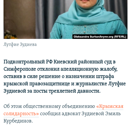
ПРИСОЕДИНЯЙТЕСЬ!
ПОБЕДИТЕЛЕЙ НЕ СУДЯТ?
КРЫМ.НЕПОКОРЕННЫЙ
ELIFBE
УКРАИНСКАЯ ПРОБЛЕМА КРЫМА
Все сайты RFE/RL
Лутфие Зудиева
Подконтрольный РФ Киевский районный суд в
Симферополе отклонил апелляционную жалобу,
оставив в силе решение о назначении штрафа
крымской правозащитнице и журналистке Лутфие
Зудиевой за посты трехлетней давности.
Об этом общественному объединению
«Крымская
солидарность»
сообщил адвокат Зудиевой Эмиль
Курбединов.