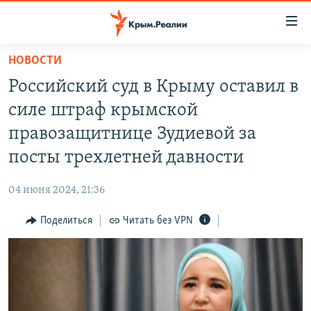
Доступность
ссылки
Вернуться
НОВОСТИ
к
НОВОСТИ
Российский суд в Крыму оставил в
основному
СПЕЦПРОЕКТЫ
содержанию
силе штраф крымской
ВОДА
Вернутся
ГРУЗ 200
правозащитнице Зудиевой за
к
ИСТОРИЯ
КАРТА ВОЕННЫХ ОБЪЕКТОВ КРЫМА
посты трехлетней давности
главной
ЕЩЕ
11 ЛЕТ ОККУПАЦИИ КРЫМА. 11 ИСТОРИЙ СОПРОТИВЛЕНИЯ
навигации
04 июня 2024, 21:36
Вернутся
РАДІО СВОБОДА
ИНТЕРАКТИВ
к
Поделиться
Читать без VPN
КАК ОБОЙТИ БЛОКИРОВКУ
ИНФОГРАФИКА
поиску
ТЕЛЕПРОЕКТ КРЫМ.РЕАЛИИ
Українською
СОВЕТЫ ПРАВОЗАЩИТНИКОВ
Qırımtatar
ПРОПАВШИЕ БЕЗ ВЕСТИ