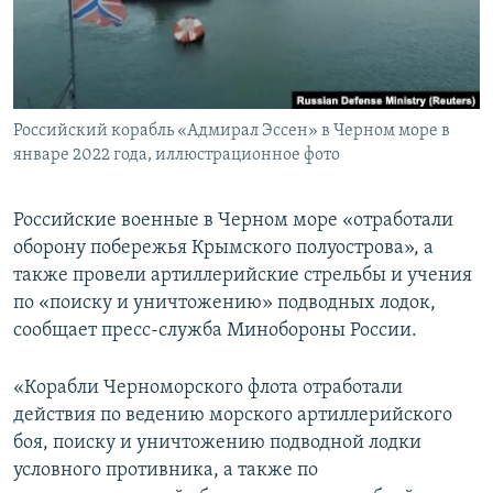
ПРИСОЕДИНЯЙТЕСЬ!
ПОБЕДИТЕЛЕЙ НЕ СУДЯТ?
КРЫМ.НЕПОКОРЕННЫЙ
ELIFBE
Российский корабль «Адмирал Эссен» в Черном море в
УКРАИНСКАЯ ПРОБЛЕМА КРЫМА
январе 2022 года, иллюстрационное фото
Все сайты RFE/RL
Российские военные в Черном море «отработали
оборону побережья Крымского полуострова», а
также провели артиллерийские стрельбы и учения
по «поиску и уничтожению» подводных лодок,
сообщает пресс-служба Минобороны России.
«Корабли Черноморского флота отработали
действия по ведению морского артиллерийского
боя, поиску и уничтожению подводной лодки
условного противника, а также по