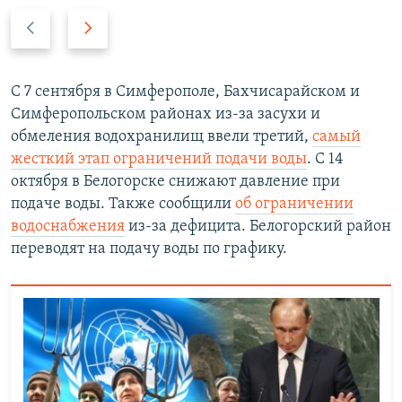
П
С
р
л
е
е
д
д
С 7 сентября в Симферополе, Бахчисарайском и
ы
у
Симферопольском районах из-за засухи и
д
ю
обмеления водохранилищ ввели третий,
самый
у
щ
жесткий этап ограничений подачи воды
. С 14
щ
и
октября в Белогорске снижают давление при
и
й
подаче воды. Также сообщили
об ограничении
й
с
водоснабжения
из-за дефицита. Белогорский район
с
л
переводят на подачу воды по графику.
л
а
а
й
й
д
д