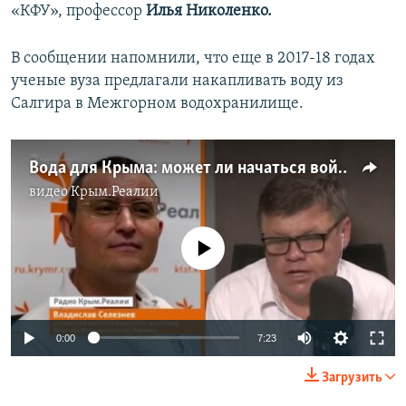
«КФУ», профессор
Илья Николенко.
В сообщении напомнили, что еще в 2017-18 годах
ученые вуза предлагали накапливать воду из
Салгира в Межгорном водохранилище.
Вода для Крыма: может ли начаться война за Северо-Крымский канал?
видео
Крым.Реалии
No media source currently available
Auto
0:00
7:23
240p
Загрузить
360p