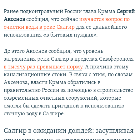
Auto
240p
360p
480p
480p
Ранее подконтрольный России глава Крыма
Сергей
Аксенов
сообщил, что сейчас
изучается вопрос по
720p
720p
1080p
очистки воды в реке Салгир
для ее дальнейшего
1080p
использования «в бытовых нуждах».
До этого Аксенов
сообщил, что уровень
загрязнения реки Салгир в пределах Симферополя
в тысячу раз превышает норму
. А причина этому –
канализационные стоки. В связи с этим, по словам
Аксенова, власти Крыма обратились в
правительство России за помощью в строительстве
современных очистных сооружений, которые
смогли бы сделать пригодной к использованию
сточную воду в Салгире.
Салгир в ожидании дождей: засушливая